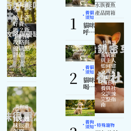
水族養魚
養狗須
知
產品開箱
養貓
哈士奇
須知
好養
貓咪
嗎？新
呼嚕
手飼養
聲代
攻略與
特殊寵
表什
優缺點
物
麼？
評估
蜜袋鼯
解碼
與主人
by
Alex
5種
如何建
2026 年 7
養貓
月 24 日
立親密
常見
須知
互動？
叫聲
貓咪
信任培
喝水
養與社
量怎
交訓練
完整指
麼
南
算？
養狗須
知
3招
狗狗體
引導
養狗
味很重
特殊寵物
主動
須知