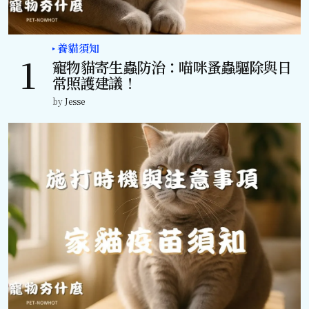
養貓須知
寵物貓寄生蟲防治：喵咪蚤蟲驅除與日
常照護建議！
by
Jesse