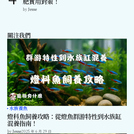
肥實用對策！
by
Jesse
關注我們
水族養魚
燈科魚飼養攻略：從燈魚群游特性到水族缸
混養指南！
by
Jesse
2025 年 6 月 29 日