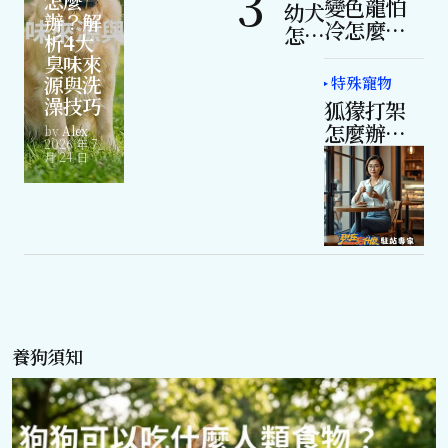
怎麼
變色龍怕
補水
幼犬
辦？解
冷怎麼
怎麼
析4大
辦？加溫
教？
臭味來
設備與過
定點
源與洗
特殊寵物
冬照護重
大小
澡技巧
狐獴打架
點！
便與
怎麼辦？
by
Alex
社會
2026 年 7
群體行為
月 24 日
化訓
解析與衝
練指
突緩解方
南
法！
養狗須知