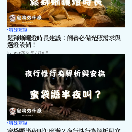
特殊寵物
鬆獅蜥曬燈時長建議：飼養必備光照需求與
選燈設備！
by
Jesse
2025 年 7 月 6 日
特殊寵物
蜜袋鼯半夜叫怎麼辦？夜行性行為解析與安