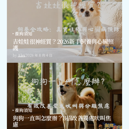
養狗須知
吉娃娃很神經質？2026新手飼養與心臟照
護
by
Alex
2026 年 8 月 4 日
養狗須知
狗狗一直叫怎麼辦？3招改善獨處吠叫焦
慮