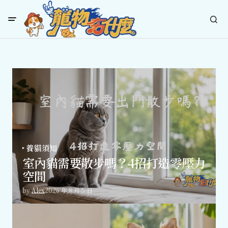
寵物夯什麼｜專業寵物飼養
寵物夯什麼，陪你一起成為更美好的毛孩家長。探索最新寵物飼養知識、用品推薦與友善生活指南，分享日常飼養技巧、用品挑選建議與友善環境攻略，讓每一隻毛孩享受幸福人生。立即關注我們，開啟更美好的毛孩生活之旅！
養貓須知
室內貓需要散步嗎？4招打造零壓力
空間
by
Alex
2026 年 8 月 5 日