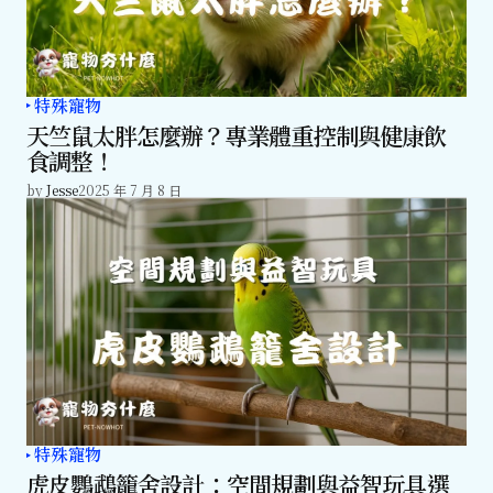
特殊寵物
天竺鼠太胖怎麼辦？專業體重控制與健康飲
食調整！
by
Jesse
2025 年 7 月 8 日
特殊寵物
虎皮鸚鵡籠舍設計：空間規劃與益智玩具選