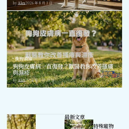
by
Alex
2026 年 8 月 3 日
養狗須知
狗狗皮膚病一直復發？獸醫教你改善搔癢
與濕疹
by
Alex
2026 年 7 月 28 日
最新文章
特殊寵物