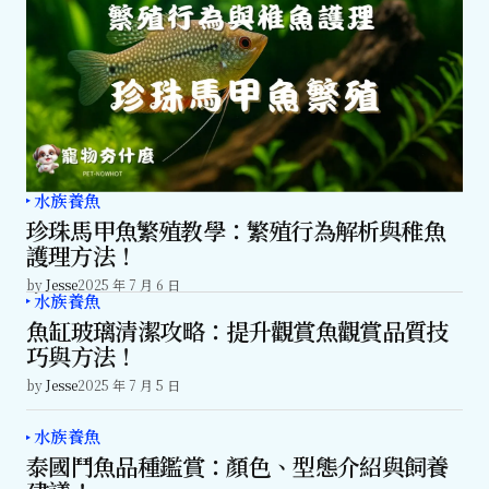
水族養魚
珍珠馬甲魚繁殖教學：繁殖行為解析與稚魚
護理方法！
by
Jesse
2025 年 7 月 6 日
水族養魚
魚缸玻璃清潔攻略：提升觀賞魚觀賞品質技
巧與方法！
by
Jesse
2025 年 7 月 5 日
水族養魚
泰國鬥魚品種鑑賞：顏色、型態介紹與飼養