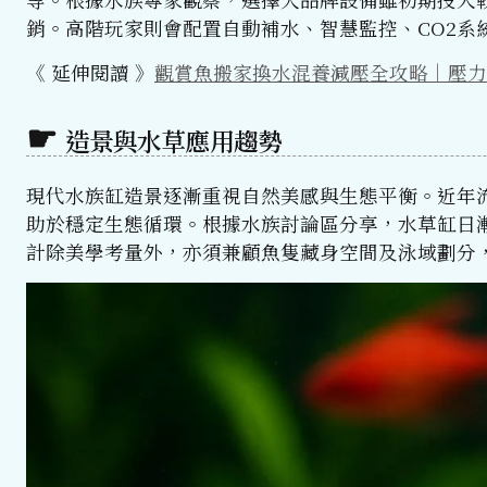
銷。高階玩家則會配置自動補水、智慧監控、CO2系
《 延伸閱讀 》
觀賞魚搬家換水混養減壓全攻略｜壓力
造景與水草應用趨勢
現代水族缸造景逐漸重視自然美感與生態平衡。近年
助於穩定生態循環。根據水族討論區分享，水草缸日漸
計除美學考量外，亦須兼顧魚隻藏身空間及泳域劃分