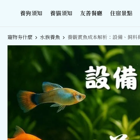
養狗須知
養貓須知
友善餐廳
住宿景點
寵物夯什麼
水族養魚
養觀賞魚成本解析：設備、飼料