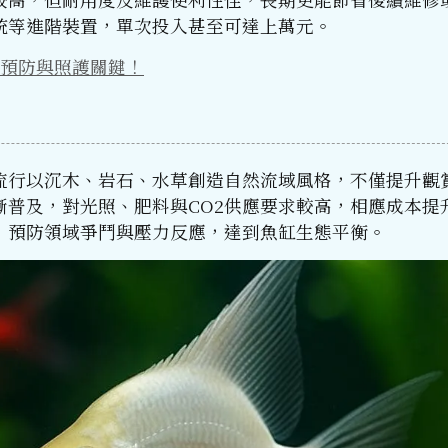
統等進階裝置，單次投入甚至可達上萬元。
預防與照護關鍵！
流行以沉木、岩石、水草創造自然流域風格，不僅提升觀
普及，對光照、肥料與CO2供應要求較高，相應成本提
，預防領域爭鬥與壓力反應，達到魚缸生態平衡。