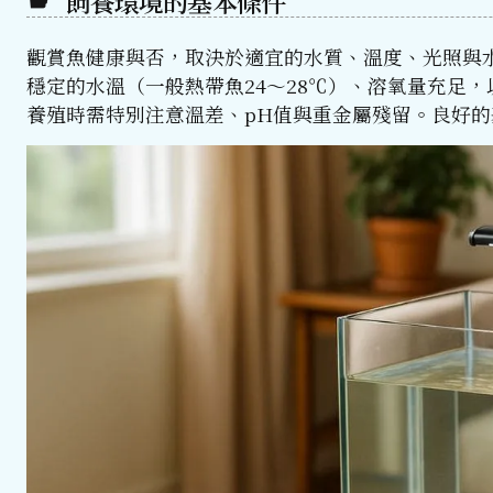
飼養環境的基本條件
觀賞魚健康與否，取決於適宜的水質、溫度、光照與水
穩定的水溫（一般熱帶魚24～28℃）、溶氧量充足
養殖時需特別注意溫差、pH值與重金屬殘留。良好