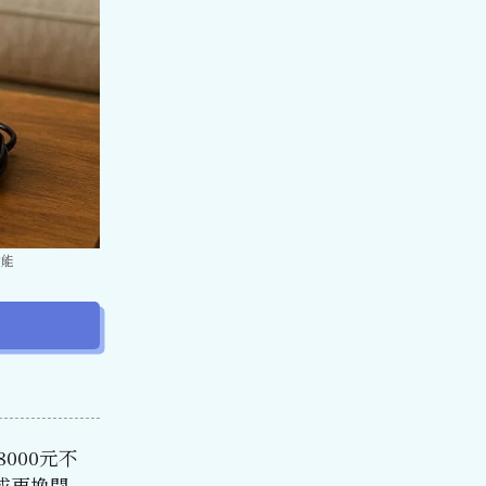
功能
000元不
或更換開