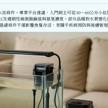
流條件。專業平台建議，入門飼主可從30～60公分小缸
，以及週期性檢測酸鹼值與氨氮濃度。部分品種對水質變化
的基礎條件不僅影響魚隻存活，更關乎疾病預防與後續管