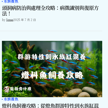
水族養魚
頭洞病防治與處理全攻略：病徵識別與復原方
法！
by
Jesse
2025 年 7 月 2 日
水族養魚
燈科魚飼養攻略：從燈魚群游特性到水族缸混