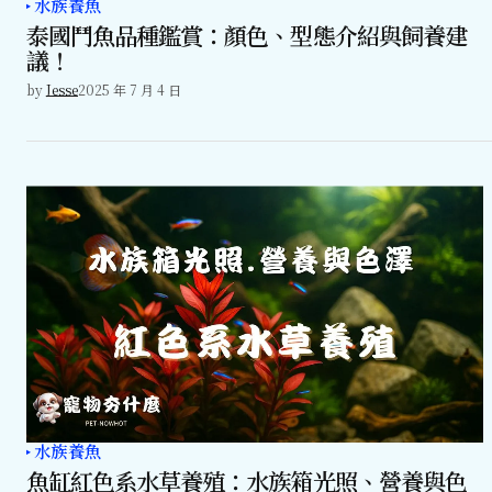
水族養魚
泰國鬥魚品種鑑賞：顏色、型態介紹與飼養建
議！
by
Jesse
2025 年 7 月 4 日
水族養魚
魚缸紅色系水草養殖：水族箱光照、營養與色