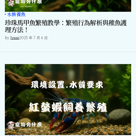
水族養魚
珍珠馬甲魚繁殖教學：繁殖行為解析與稚魚護
理方法！
by
Jesse
2025 年 7 月 6 日