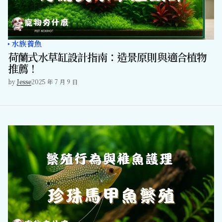
水族養魚
荷蘭式水草缸設計指南：造景原則與適合植物
推薦！
by
Jesse
2025 年 7 月 9 日