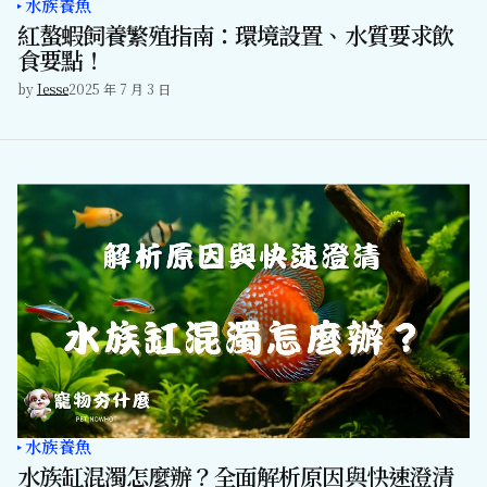
水族養魚
紅螯蝦飼養繁殖指南：環境設置、水質要求飲
食要點！
by
Jesse
2025 年 7 月 3 日
水族養魚
水族缸混濁怎麼辦？全面解析原因與快速澄清