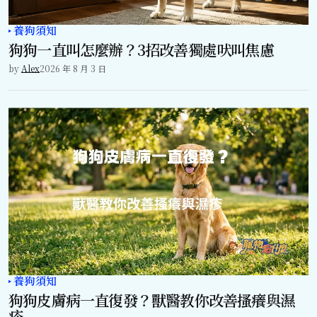
養狗須知
狗狗一直叫怎麼辦？3招改善獨處吠叫焦慮
by
Alex
2026 年 8 月 3 日
養狗須知
狗狗皮膚病一直復發？獸醫教你改善搔癢與濕
疹