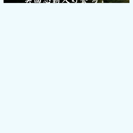
養狗須知
美國惡霸犬好養嗎？新手飼養全攻略：性格解
析、優缺點與疾病預防
by
Alex
2026 年 7 月 21 日
1
2
...
20