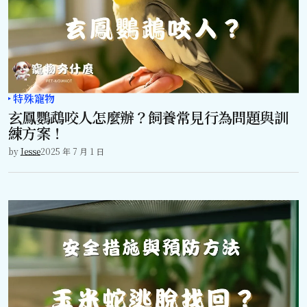
特殊寵物
玄鳳鸚鵡咬人怎麼辦？飼養常見行為問題與訓
練方案！
by
Jesse
2025 年 7 月 1 日