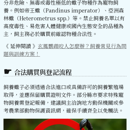
分非危險、無毒或毒性極低的蠍子物種作為寵物飼
養。例如帝王蠍（Pandinus imperator）、亞洲森
林蠍（Heterometrus spp.）等。禁止飼養名單以有
高度毒性、易危害人體健康或國內生態安全的品種為
主，飼主務必於購買前確認物種合法性。
《 延伸閱讀 》
玄鳳鸚鵡咬人怎麼辦？飼養常見行為問
題與訓練方案！
合法購買與登記流程
飼養蠍子必須透過合法進口或具備許可的飼養繁殖場
取得，並應保留購買證明文件。部分縣市要求特殊寵
物飼養需登記報備，建議飼主洽詢地方動保機關或參
考農業部動物保護資訊網，確保手續齊全以免觸法。