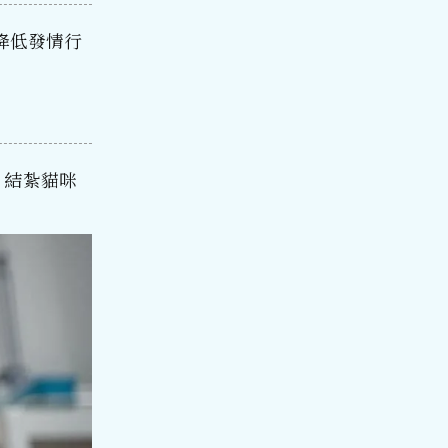
降低發情行
，結紮貓咪