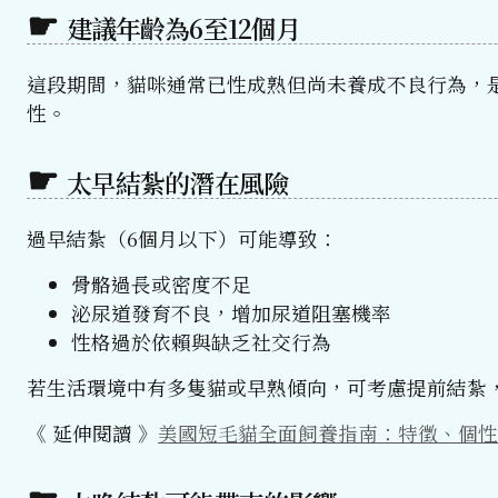
建議年齡為6至12個月
這段期間，貓咪通常已性成熟但尚未養成不良行為，
性。
太早結紮的潛在風險
過早結紮（6個月以下）可能導致：
骨骼過長或密度不足
泌尿道發育不良，增加尿道阻塞機率
性格過於依賴與缺乏社交行為
若生活環境中有多隻貓或早熟傾向，可考慮提前結紮
《 延伸閱讀 》
美國短毛貓全面飼養指南：特徵、個性