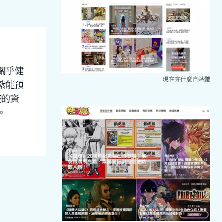
關乎健
現在夯什麼自媒體
紮能預
整的資
。