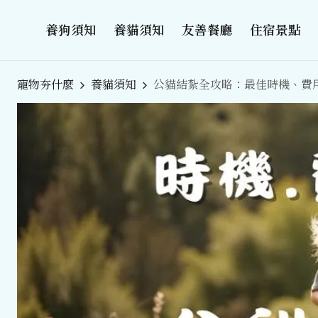
養狗須知
養貓須知
友善餐廳
住宿景點
寵物夯什麼
養貓須知
公貓結紮全攻略：最佳時機、費