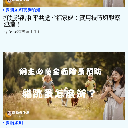
養貓須知
養狗須知
打造貓狗和平共處幸福家庭：實用技巧與觀察
建議！
by
Jesse
2025 年 4 月 1 日
養貓須知