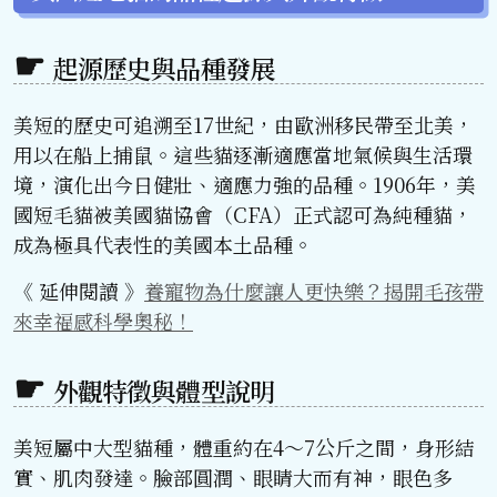
起源歷史與品種發展
美短的歷史可追溯至17世紀，由歐洲移民帶至北美，
用以在船上捕鼠。這些貓逐漸適應當地氣候與生活環
境，演化出今日健壯、適應力強的品種。1906年，美
國短毛貓被美國貓協會（CFA）正式認可為純種貓，
成為極具代表性的美國本土品種。
《 延伸閱讀 》
養寵物為什麼讓人更快樂？揭開毛孩帶
來幸福感科學奧秘！
外觀特徵與體型說明
美短屬中大型貓種，體重約在4～7公斤之間，身形結
實、肌肉發達。臉部圓潤、眼睛大而有神，眼色多