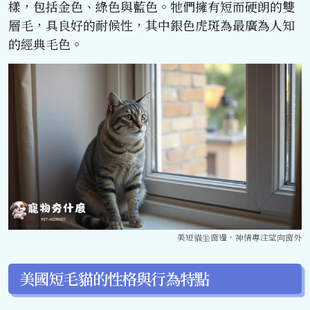
樣，包括金色、綠色與藍色。牠們擁有短而硬朗的雙
層毛，具良好的耐候性，其中銀色虎斑為最廣為人知
的經典毛色。
美短貓坐窗邊，神情專注望向窗外
美國短毛貓的性格與行為特點