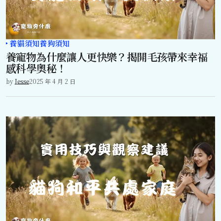
養貓須知
養狗須知
養寵物為什麼讓人更快樂？揭開毛孩帶來幸福
感科學奧秘！
by
Jesse
2025 年 4 月 2 日