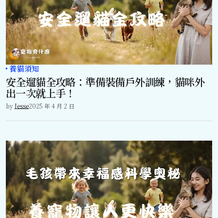
養貓須知
安全遛貓全攻略：準備裝備戶外訓練，貓咪外
出一次就上手！
by
Jesse
2025 年 4 月 2 日