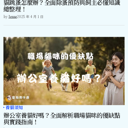
貓跳蚤怎麼辦？全面除蚤預防與飼主必懂知識
總整理！
by
Jesse
2025 年 4 月 1 日
養貓須知
辦公室養貓好嗎？全面解析職場貓咪的優缺點
與實踐指南！