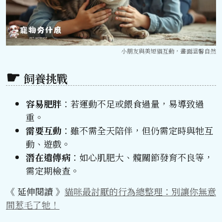
小朋友與美短貓互動，畫面溫馨自然
飼養挑戰
容易肥胖
：若運動不足或餵食過量，易導致過
重。
需要互動
：雖不需全天陪伴，但仍需定時與牠互
動、遊戲。
潛在遺傳病
：如心肌肥大、髖關節發育不良等，
需定期檢查。
《 延伸閱讀 》
貓咪最討厭的行為總整理：別讓你無意
間惹毛了牠！