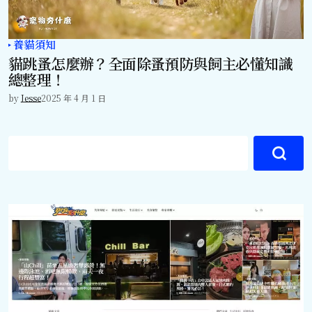
養貓須知
貓跳蚤怎麼辦？全面除蚤預防與飼主必懂知識
總整理！
by
Jesse
2025 年 4 月 1 日