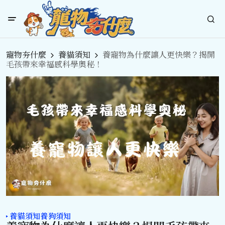
寵物夯什麼
養貓須知
養寵物為什麼讓人更快樂？揭開
毛孩帶來幸福感科學奧秘！
養貓須知
養狗須知