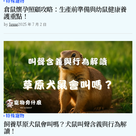
特殊寵物
倉鼠懷孕照顧攻略：生產前準備與幼鼠健康養
護重點！
by
Jesse
2025 年 7 月 2 日
特殊寵物
飼養草原犬鼠會叫嗎？犬鼠叫聲含義與行為解
讀！