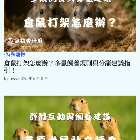
特殊寵物
倉鼠打架怎麼辦？多鼠飼養規則與分籠建議指
引！
by
Jesse
2025 年 6 月 8 日