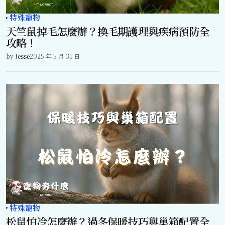
特殊寵物
天竺鼠掉毛怎麼辦？換毛期護理與疾病預防全
攻略！
by
Jesse
2025 年 5 月 31 日
特殊寵物
松鼠怕冷怎麼辦？過冬保暖技巧與巢箱配置全