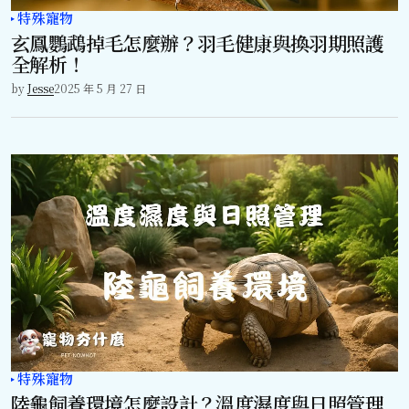
特殊寵物
玄鳳鸚鵡掉毛怎麼辦？羽毛健康與換羽期照護
全解析！
by
Jesse
2025 年 5 月 27 日
特殊寵物
陸龜飼養環境怎麼設計？溫度濕度與日照管理