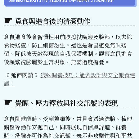
覓食與進食後的清潔動作
倉鼠進食後會習慣性用前肢擦拭嘴邊及臉部，以去除
食物殘渣，防止細菌滋生。這也是倉鼠避免氣味殘
留、降低被天敵發現的自我保護機制。觀察倉鼠進食
後頻繁洗臉屬於正常現象，無需過度擔憂。
《 延伸閱讀 》
狼蛛飼養技巧：籠舍設計與安全餵食建
議！
覺醒、壓力釋放與社交訊號的表現
倉鼠剛甦醒時、受到驚嚇後，常見會透過洗臉、梳理
鬍鬚等動作安撫自己，同時展現自信與舒適。群養
時，洗臉亦可作為社交訊號，表示非攻擊性與和平共