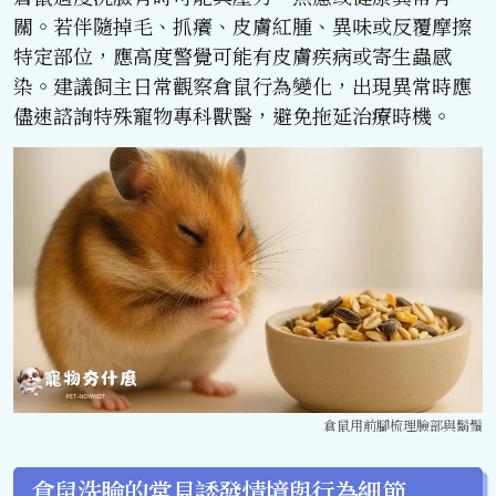
關。若伴隨掉毛、抓癢、皮膚紅腫、異味或反覆摩擦
特定部位，應高度警覺可能有皮膚疾病或寄生蟲感
染。建議飼主日常觀察倉鼠行為變化，出現異常時應
儘速諮詢特殊寵物專科獸醫，避免拖延治療時機。
倉鼠用前腳梳理臉部與鬍鬚
倉鼠洗臉的常見誘發情境與行為細節