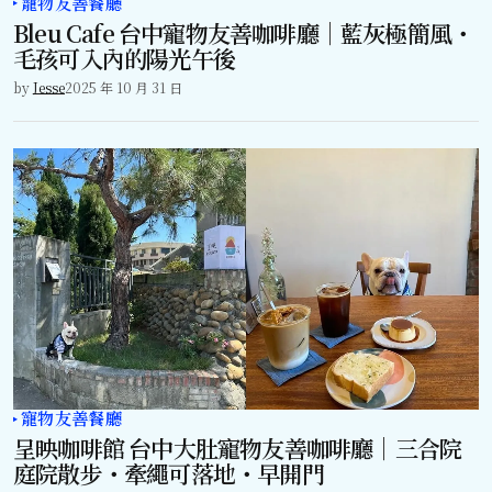
寵物友善餐廳
Bleu Cafe 台中寵物友善咖啡廳｜藍灰極簡風・
毛孩可入內的陽光午後
by
Jesse
2025 年 10 月 31 日
寵物友善餐廳
呈映咖啡館 台中大肚寵物友善咖啡廳｜三合院
庭院散步・牽繩可落地・早開門