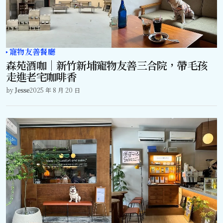
寵物友善餐廳
森苑酒咖｜新竹新埔寵物友善三合院，帶毛孩
走進老宅咖啡香
by
Jesse
2025 年 8 月 20 日