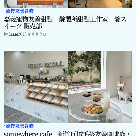
寵物友善餐廳
嘉義寵物友善甜點｜靛製所甜點工作室｜靛ス
イーツ 販売部
by
Jesse
2025 年 8 月 9 日
寵物友善餐廳
somewhere cafe｜新竹巨城毛孩友善咖啡廳，