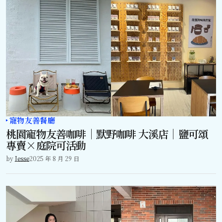
寵物友善餐廳
桃園寵物友善咖啡｜默野咖啡 大溪店｜鹽可頌
專賣×庭院可活動
by
Jesse
2025 年 8 月 29 日