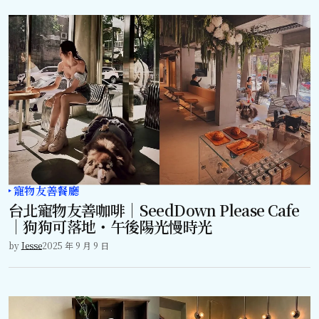
寵物友善餐廳
台北寵物友善咖啡｜SeedDown Please Cafe
｜狗狗可落地・午後陽光慢時光
by
Jesse
2025 年 9 月 9 日