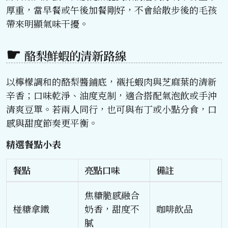
厚重，當早餐或午後加餐剛好，不會給散步後的毛孩
帶來明顯氣味干擾。
酪梨鮮蝦的清新路線
以檸檬調和的酪梨醬鋪底，襯托蝦肉與芝麻葉的清新
辛香；口味乾淨、油度克制，適合搭配氣泡飲或手沖
清爽豆單。若兩人同行，也可與布丁或小點分食，口
感與甜度節奏更平衡。
精選餐點小表
餐點
亮點口味
備註
焦糖脆感融合
椪糖拿鐵
奶香，甜度不
咖啡飲品
膩