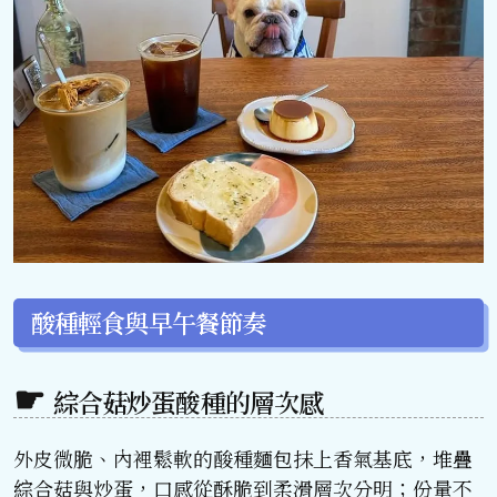
酸種輕食與早午餐節奏
綜合菇炒蛋酸種的層次感
外皮微脆、內裡鬆軟的酸種麵包抹上香氣基底，堆疊
綜合菇與炒蛋，口感從酥脆到柔滑層次分明；份量不