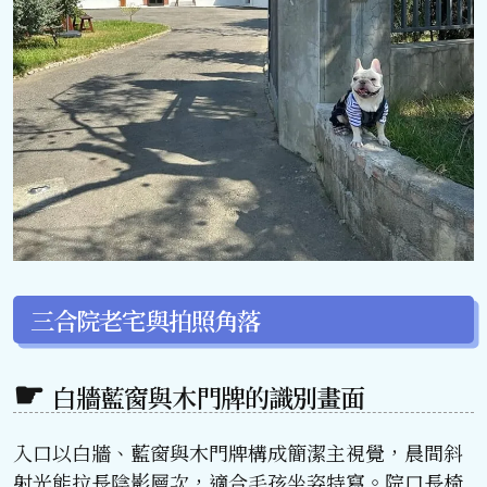
三合院老宅與拍照角落
白牆藍窗與木門牌的識別畫面
入口以白牆、藍窗與木門牌構成簡潔主視覺，晨間斜
射光能拉長陰影層次，適合毛孩坐姿特寫。院口長椅