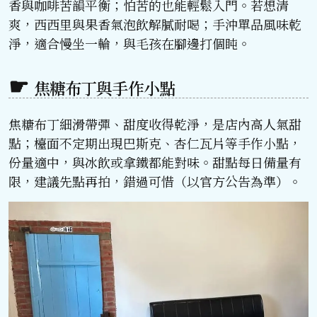
香與咖啡苦韻平衡；怕苦的也能輕鬆入門。若想清
爽，西西里與果香氣泡飲解膩耐喝；手沖單品風味乾
淨，適合慢坐一輪，與毛孩在腳邊打個盹。
焦糖布丁與手作小點
焦糖布丁細滑帶彈、甜度收得乾淨，是店內高人氣甜
點；檯面不定期出現巴斯克、杏仁瓦片等手作小點，
份量適中，與冰飲或拿鐵都能對味。甜點每日備量有
限，建議先點再拍，錯過可惜（以官方公告為準）。