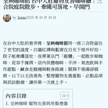
呈映咖啡館 台中大肚寵物友善咖啡廳｜三
合院庭院散步・牽繩可落地・早開門
by
Jesse
2025 年 10 月 30 日
在台中大肚的巷弄裡，
呈映咖啡館
用一座三合院留住
了老宅的溫度。白牆紅磚與藍窗在日光下格外好拍，
院子能牽繩落地，我帶著法鬥「飯糰」一起散步喝咖
啡，從容不擁擠。店內供應咖啡、手沖、氣泡飲與手
作甜點，鹹食走酸種與輕食路線；服務不張揚卻細
緻。以下以毛孩視角，整理寵物友善重點、必點品項
與到訪動線，讓你第一次就上手。
內容目錄
呈映咖啡 寵物友善與用餐禮儀