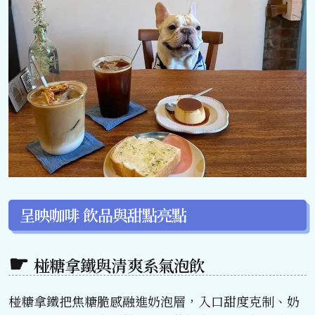
呈映咖啡 飲品與甜點亮點
椪糖拿鐵與清爽系氣泡飲
椪糖拿鐵把焦糖脆感融進奶泡層，入口甜度克制、奶