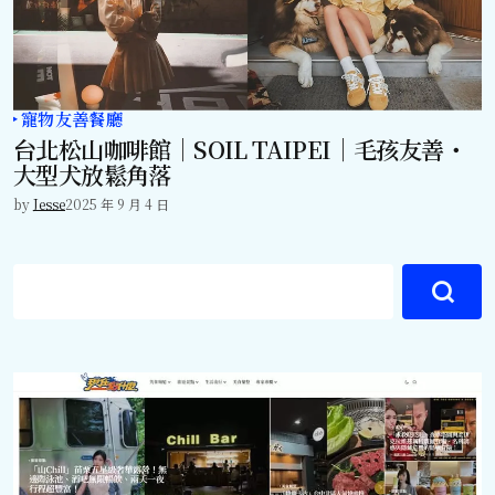
寵物友善餐廳
台北松山咖啡館｜SOIL TAIPEI｜毛孩友善・
大型犬放鬆角落
by
Jesse
2025 年 9 月 4 日