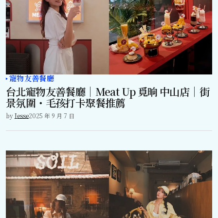
寵物友善餐廳
台北寵物友善餐廳｜Meat Up 覓晌 中山店｜街
景氛圍・毛孩打卡聚餐推薦
by
Jesse
2025 年 9 月 7 日