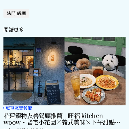
法鬥 飯糰
閱讀更多
寵物友善餐廳
花蓮寵物友善餐廳推薦｜旺福 kitchen
woow・老宅小花園×義式美味×下午甜點時
光