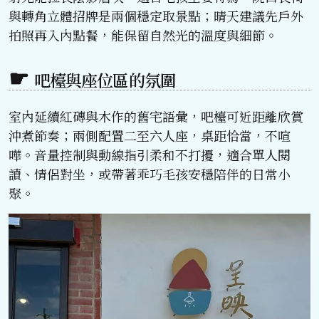
與轉角立體招牌是兩個穩定取景點；晴天建議先戶外
拍照再入內點餐，能保留自然光的溫度與細節。
吧檯與座位區的氛圍
室內延續紅磚與木作的舊宅語彙，吧檯可近距離欣賞
沖煮節奏；兩側配置二至六人座，桌距恰當，不喧
嘩。音量控制與動線指引柔和不打擾，適合單人閱
讀、情侶對坐，或帶著乖巧毛孩安穩陪伴的日常小
聚。