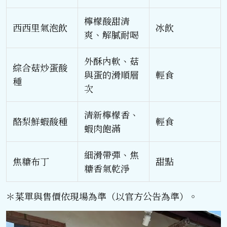
檸檬酸甜清
西西里氣泡飲
冰飲
爽、解膩耐喝
外酥內軟、菇
綜合菇炒蛋酸
與蛋的滑順層
輕食
種
次
清新檸檬香、
酪梨鮮蝦酸種
輕食
蝦肉飽滿
細滑帶彈、焦
焦糖布丁
甜點
糖香氣乾淨
＊菜單與售價依現場為準（以官方公告為準）。