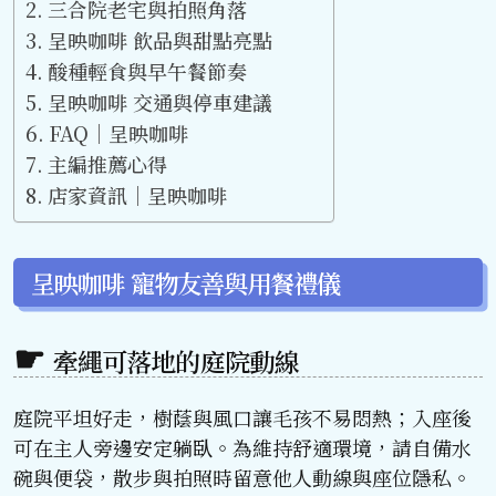
三合院老宅與拍照角落
呈映咖啡 飲品與甜點亮點
酸種輕食與早午餐節奏
呈映咖啡 交通與停車建議
FAQ｜呈映咖啡
主編推薦心得
店家資訊｜呈映咖啡
呈映咖啡 寵物友善與用餐禮儀
牽繩可落地的庭院動線
庭院平坦好走，樹蔭與風口讓毛孩不易悶熱；入座後
可在主人旁邊安定躺臥。為維持舒適環境，請自備水
碗與便袋，散步與拍照時留意他人動線與座位隱私。