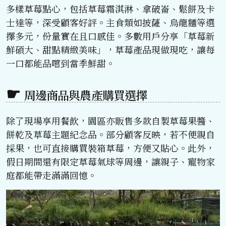
多樣草莓點心，包括草莓霜淇淋、拿破崙、鬆餅及卡
士達等，深受顧客好評。主食類如披薩、烏龍麵等選
擇多元，份量實在且口感佳。多數用戶分享「草莓新
鮮碩大、甜點精緻美味」，草莓產品現做現吃，讓每
一口都能品嚐到當季鮮甜。
周邊商品與農產購買選擇
除了現場享用餐飲，園區亦販售多款自製草莓果醬、
餅乾及草莓主題紀念品。部分顧客反映，若不便親自
採果，也可直接購買裝箱草莓，方便又貼心。此外，
假日期間還有限定草莓氣球等周邊，讓親子、寵物家
庭都能帶走滿滿回憶。