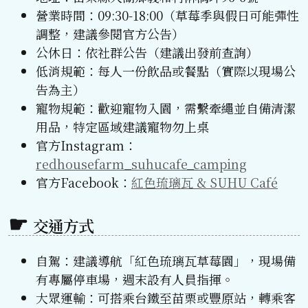
營業時間：09:30-18:00（草莓季與假日可能彈性
調整，建議參閱官方公告）
公休日：依社群公告（建議出發前查詢）
低消規範：每人一份飲品或餐點（實際以現場公
告為主）
寵物規範：歡迎寵物入園，需繫牽繩並自備清潔
用品，特定區域建議寵物勿上桌
官方Instagram：
redhousefarm_suhucafe_camping
官方Facebook：
紅色琉璃瓦 & SUHU Café
交通方式
自駕：建議導航「紅色琉璃瓦草莓園」，現場備
有專屬停車場，週末設有人員指揮。
大眾運輸：可搭乘台鐵至苗栗或豐原站，轉乘客