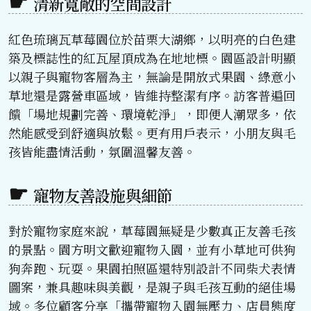
清新寬敞的空間設計
紅色琉璃瓦草莓園位於苗栗大湖鄉，以明亮的白色建
築及標誌性的紅瓦屋頂成為在地地標。園區設計明顯
以親子與寵物客層為主，無論是開放式果園、綠意小
草地還是露營車區域，皆維持整潔有序。訪客普遍回
饋「場地規劃完善、環境乾淨」，即便人潮眾多，依
然能感受到舒適與放鬆。更有用戶表示，小朋友與毛
孩皆能盡情活動，氛圍溫馨友善。
寵物友善設施與細節
對於寵物家庭來說，草莓園無疑是少數真正友善毛孩
的景點。園方明文歡迎寵物入園，並有小草地可供狗
狗奔跑、玩耍。果園拍照區還特別設計不同柴犬表情
圖案，兼具趣味與美觀，是親子與毛孩互動的絕佳場
域。多位顧客分享「攜帶寵物入園無壓力、店員態度