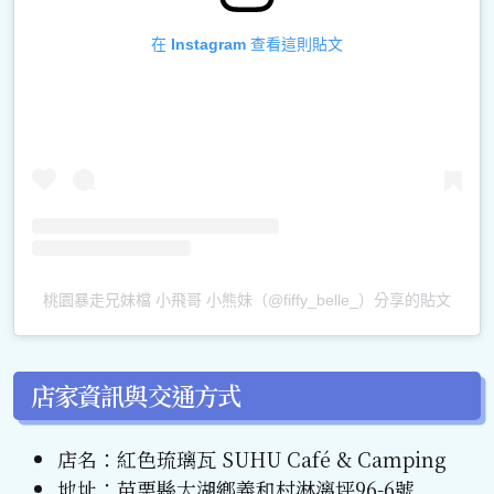
在 Instagram 查看這則貼文
桃園暴走兄妹檔 小飛哥 小熊妹（@fiffy_belle_）分享的貼文
店家資訊與交通方式
店名：紅色琉璃瓦 SUHU Café & Camping
地址：苗栗縣大湖鄉義和村淋漓坪96-6號