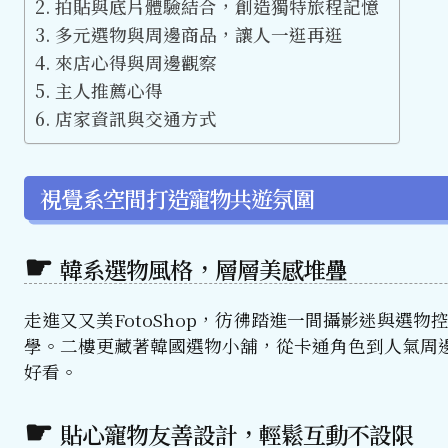
拍貼與底片體驗結合，創造獨特旅程記憶
多元選物與周邊商品，讓人一逛再逛
來店心得與周邊觀察
主人推薦心得
店家資訊與交通方式
視覺系空間打造寵物共遊氛圍
韓系選物風格，層層美感堆疊
走進又又美FotoShop，彷彿踏進一間攝影迷與選
學。二樓更藏著韓國選物小舖，從卡通角色到人氣周
好看。
貼心寵物友善設計，輕鬆互動不設限