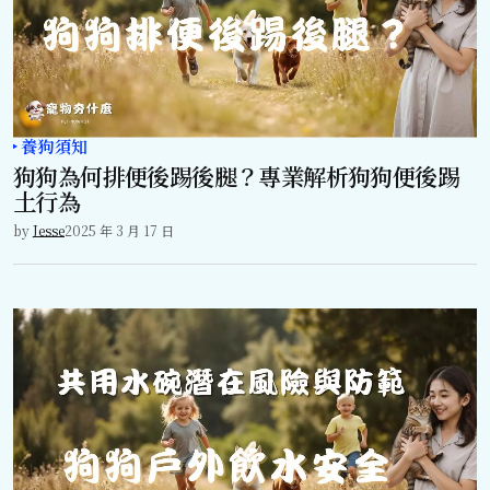
養狗須知
狗狗為何排便後踢後腿？專業解析狗狗便後踢
土行為
by
Jesse
2025 年 3 月 17 日