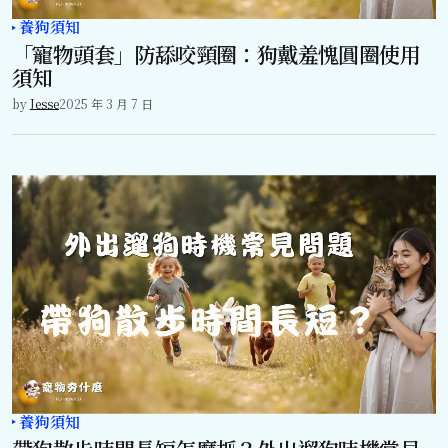
養狗須知
「寵物頭套」防舔咬頸圈：狗戴羞愧圓圈使用
須知
by
Jesse
2025 年 3 月 7 日
養狗須知