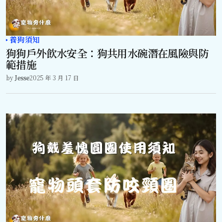
養狗須知
狗狗戶外飲水安全：狗共用水碗潛在風險與防
範措施
by
Jesse
2025 年 3 月 17 日