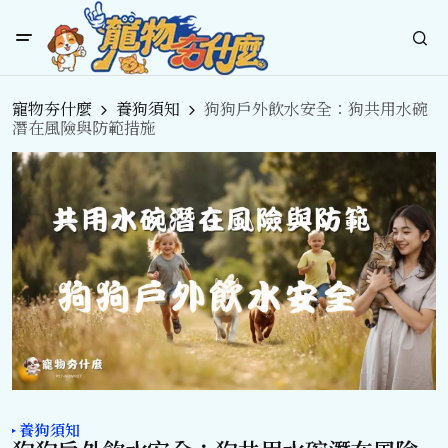
寵物夯什麼
養狗須知
狗狗戶外飲水安全：狗共用水碗
潛在風險與防範措施
養狗須知