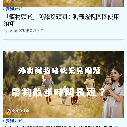
養狗須知
「寵物頭套」防舔咬頸圈：狗戴羞愧圓圈使用
須知
by
Jesse
2025 年 3 月 7 日
養狗須知