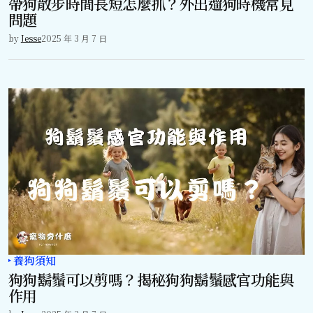
帶狗散步時間長短怎麼抓？外出遛狗時機常見
問題
by
Jesse
2025 年 3 月 7 日
養狗須知
狗狗鬍鬚可以剪嗎？揭秘狗狗鬍鬚感官功能與
作用