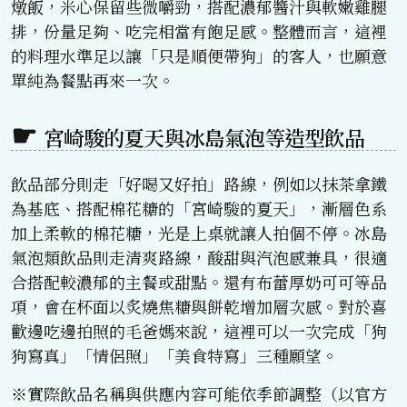
燉飯，米心保留些微嚼勁，搭配濃郁醬汁與軟嫩雞腿
排，份量足夠、吃完相當有飽足感。整體而言，這裡
的料理水準足以讓「只是順便帶狗」的客人，也願意
單純為餐點再來一次。
宮崎駿的夏天與冰島氣泡等造型飲品
飲品部分則走「好喝又好拍」路線，例如以抹茶拿鐵
為基底、搭配棉花糖的「宮崎駿的夏天」，漸層色系
加上柔軟的棉花糖，光是上桌就讓人拍個不停。冰島
氣泡類飲品則走清爽路線，酸甜與汽泡感兼具，很適
合搭配較濃郁的主餐或甜點。還有布蕾厚奶可可等品
項，會在杯面以炙燒焦糖與餅乾增加層次感。對於喜
歡邊吃邊拍照的毛爸媽來說，這裡可以一次完成「狗
狗寫真」「情侶照」「美食特寫」三種願望。
※實際飲品名稱與供應內容可能依季節調整（以官方