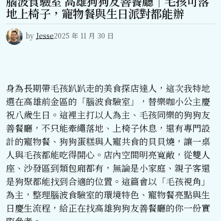
腦波食驗室 高雄狗狗友善餐廳｜毛孩可落
地上椅子，寵物餐與生日派對都能辦
by
Jesse
2025 年 11 月 30 日
身為長期帶毛孩趴趴走的美食探店達人，這次我特地
選在高雄前金區的「腦波食驗室」，替樂咖小公主慶
祝八歲生日。這裡主打以人為主、毛孩同樂的狗狗友
善餐廳，不只能牽繩落地、上椅子休息，還有專門設
計的寵物餐、狗狗蛋糕與人寵共食的貝貝燒，讓一桌
人與毛孩都能吃得開心。店內空間明亮寬敞，從雙人
座、沙發區到類包廂都有，無論是小家庭、親子客還
是狗聚都能找到合適的位置。這篇會以「毛孩視角」
為主，整理腦波食驗室的環境特色、寵物餐亮點與生
日慶生流程，給正在找高雄狗狗友善餐廳的你一份實