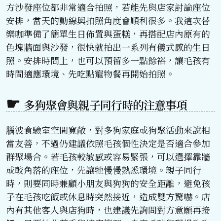
方沙發座位都非常適合拍照，若能先與店家討論座位
安排，當天的動線與拍照角度會順利很多。我這次替
樂咖準備了簡單生日佈置與蛋糕，再搭配店內原有的
色塊牆面與沙發，很快就拍出一系列有儀式感的生日
照。安排時間上，也可以預留多一點餘裕，讓毛孩有
時間適應環境、先吃點寵物餐再開始拍照。
多狗聚會與親子同行時的注意事項
腦波食驗室空間寬敞，對多狗家庭或狗聚活動來說相
當友善，不過仍建議依照毛孩個性決定是否適合參加
群聚場合。若毛孩較敏感或容易緊張，可以選擇靠牆
或較角落的座位，先讓牠慢慢熟悉環境。親子同行
時，則要同時兼顧小朋友與狗狗的安全距離，避免孩
子在毛孩吃飯或休息時突然接近，造成雙方驚嚇。店
內有其他客人與店狗時，也建議先詢問對方意願再接