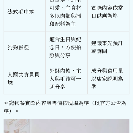
可愛，主食材
實際內容依當
法式毛巾捲
多以肉類與溫
日供應為準
和配料為主
適合生日與紀
建議事先預訂
狗狗蛋糕
念日，方便拍
或詢問
照與分享
外酥內軟，主
成分與食用量
人寵共食貝貝
人與毛孩可一
以店家說明為
燒
起分享
準
＊寵物餐實際內容與售價依現場為準（以官方公告為
準）。