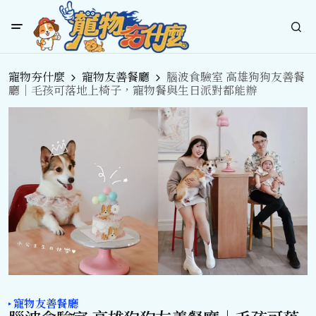
寵物夯什麼
寵物友善餐廳
腦波食驗室 高雄狗狗友善餐
廳｜毛孩可落地上椅子，寵物餐與生日派對都能辦
寵物友善餐廳