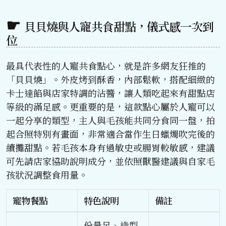
貝貝燒與人寵共食甜點，儀式感一次到
位
最具代表性的人寵共食點心，就是許多網友狂推的
「貝貝燒」。外皮烤到酥香，內部鬆軟，搭配細緻的
卡士達餡與店家特調的沾醬，讓人類吃起來有甜點店
等級的滿足感。更重要的是，這款點心屬於人寵可以
一起分享的類型，主人與毛孩能共同分食同一盤，拍
起合照特別有畫面，非常適合當作生日蠟燭吹完後的
續攤甜點。若毛孩本身有過敏史或腸胃較敏感，建議
可先請店家協助說明成分，並依照獸醫建議與自家毛
孩狀況調整食用量。
寵物餐點
特色說明
備註
份量足、造型