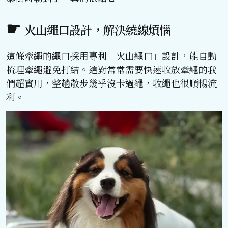
火山繩口設計，解決繞線煩惱
這條牽繩的繩口採用專利「火山繩口」設計，能自動
梳理牽繩避免打結。這對常常需要快速收放牽繩的我
們超實用，整趟散步幾乎沒卡過繩，收繩也很順暢流
利。