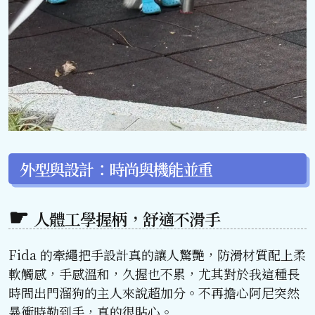
外型與設計：時尚與機能並重
人體工學握柄，舒適不滑手
Fida 的牽繩把手設計真的讓人驚艷，防滑材質配上柔
軟觸感，手感溫和，久握也不累，尤其對於我這種長
時間出門溜狗的主人來說超加分。不再擔心阿尼突然
暴衝時勒到手，真的很貼心。