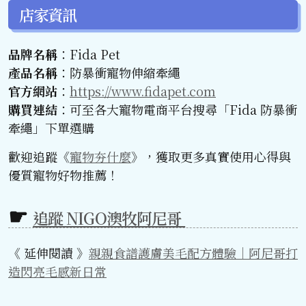
店家資訊
品牌名稱
：Fida Pet
產品名稱
：防暴衝寵物伸縮牽繩
官方網站
：
https://www.fidapet.com
購買連結
：可至各大寵物電商平台搜尋「Fida 防暴衝
牽繩」下單選購
歡迎追蹤《
寵物夯什麼
》，獲取更多真實使用心得與
優質寵物好物推薦！
追蹤 NIGO澳牧阿尼哥
《 延伸閱讀 》
親親食譜護膚美毛配方體驗｜阿尼哥打
造閃亮毛感新日常