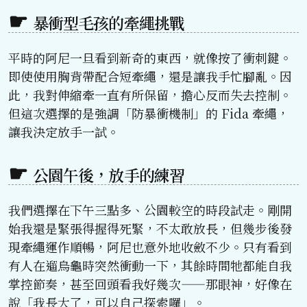
暴衝型毛孩的牽繩挑戰
平時的阿尼一旦看到新奇的東西，就像按了衝刺鍵。
即使使用胸背帶配合短牽繩，還是讓我手忙腳亂。因
此，我對伸縮牽一直有所保留，擔心反而失去控制。
但這次選擇的是強調「防暴衝機制」的 Fida 牽繩，
讓我決定放手一試。
公園午後，放手的練習
我們選擇在下午三點多、公園較空的時段試走。剛開
始我還是緊張得握得死緊，不太敢放長，但幾步後發
現牽繩運作順暢，阿尼也意外地收斂不少。只有看到
有人在遛烏龜時突然衝動一下，其餘時間牠都能自我
掌控節奏，甚至回頭看我好幾次——那眼神，好像在
說「我長大了，可以自己探索囉」。