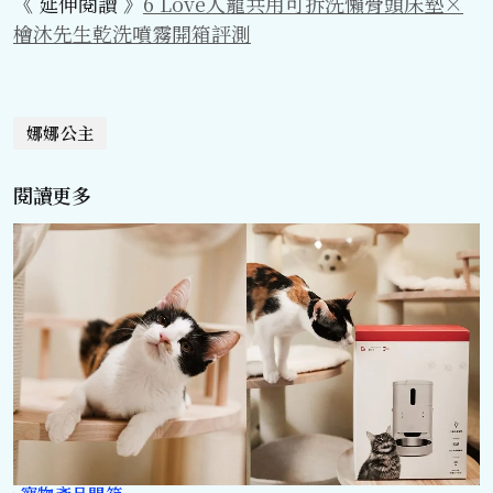
《 延伸閱讀 》
6 Love人寵共用可拆洗懶骨頭床墊×
檜沐先生乾洗噴霧開箱評測
娜娜公主
閱讀更多