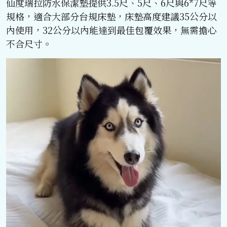
仙度瑞拉防水保潔墊提供3.5尺、5尺、6尺與6*7尺等
規格，適合大部分台規床墊，床墊高度建議35公分以
內使用，32公分以內能達到最佳包覆效果，無需擔心
不合尺寸。