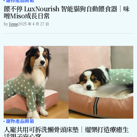
寵物產品開箱
餵不停 LuxNourish 智能貓狗自動餵食器｜味
噌Miso成長日常
by
Jesse
2025 年 4 月 27 日
寵物產品開箱
人寵共用可拆洗懶骨頭床墊｜遛樂打造療癒生
活親子安心窩