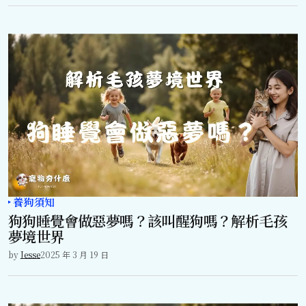
養狗須知
狗狗睡覺會做惡夢嗎？該叫醒狗嗎？解析毛孩
夢境世界
by
Jesse
2025 年 3 月 19 日