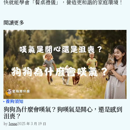
快就能學會「餐桌禮儀」，營造更和諧的家庭環境！
閱讀更多
養狗須知
狗狗為什麼會嘆氣？狗嘆氣是開心，還是感到
沮喪？
by
Jesse
2025 年 3 月 19 日