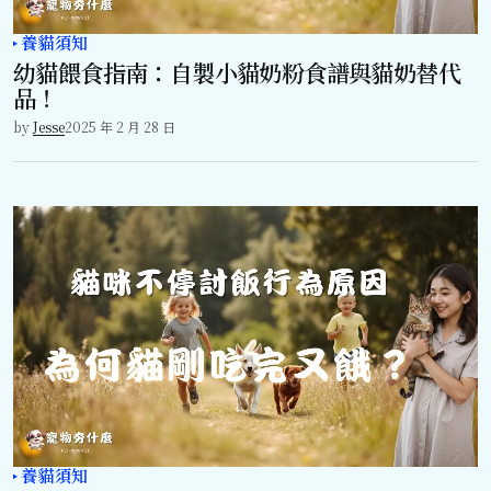
養貓須知
幼貓餵食指南：自製小貓奶粉食譜與貓奶替代
品！
by
Jesse
2025 年 2 月 28 日
養貓須知