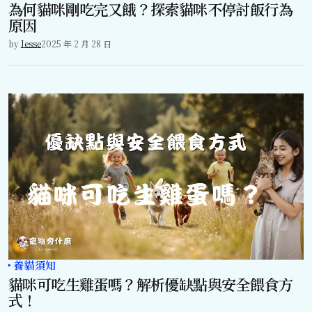
為何貓咪剛吃完又餓？探索貓咪不停討飯行為
原因
by
Jesse
2025 年 2 月 28 日
養貓須知
貓咪可吃生雞蛋嗎？解析優缺點與安全餵食方
式！