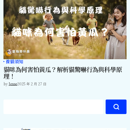
養貓須知
貓咪為何害怕黃瓜？解析貓驚嚇行為與科學原
理！
by
Jesse
2025 年 2 月 27 日