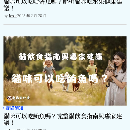
貓咪可以吃哈密瓜嗎？解析貓咪吃水果健康建
議！
by
Jesse
2025 年 2 月 28 日
養貓須知
貓咪可以吃鮪魚嗎？完整貓飲食指南與專家建
議！