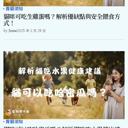
養貓須知
貓咪可吃生雞蛋嗎？解析優缺點與安全餵食方
式！
by
Jesse
2025 年 2 月 28 日
養貓須知