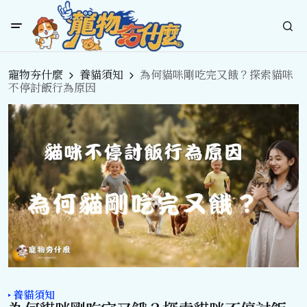
寵物夯什麼
養貓須知
為何貓咪剛吃完又餓？探索貓咪
不停討飯行為原因
養貓須知