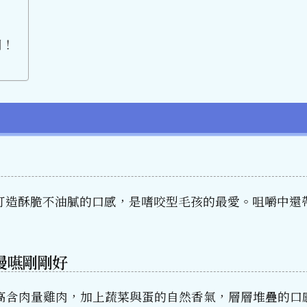
開！
打造酥脆不油膩的口感，是嗜咬型毛孩的最愛。咀嚼中還
慢嚥剛剛好
的高含肉量雞肉，加上蔬菜與蛋的自然香氣，層層堆疊的口