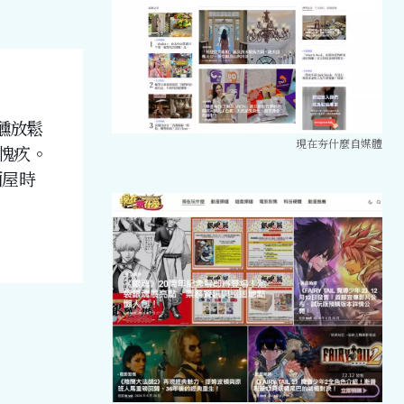
醺放鬆
現在夯什麼自媒體
愧疚。
酒屋時