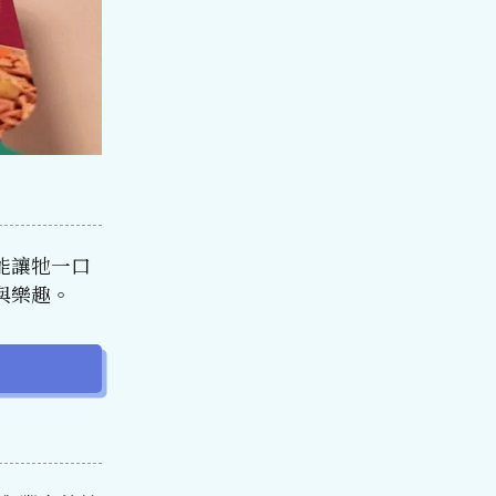
能讓牠一口
與樂趣。