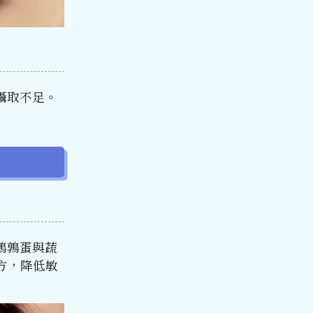
攝取不足。
鵪鶉蛋與蔬
方，降低敏