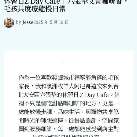
休習日Z Day Cafe｜六張犁文青咖啡香，
毛孩共度療癒慢日常
by
Jesse
2025 年 5 月 16 日
作為一位喜歡發掘城市裡寧靜角落的毛孩
家長，我和澳洲牧羊犬阿尼哥這次來到台
北大安區六張犁的休習日 Z Day Cafe。這
裡不只是個吃甜點喝咖啡的地方，更是一
處能放慢步調、品味生活、與寵物共享悠
閒時光的理想選擇。從餐點設計、空間氛
圍到服務細節，每一處都能感受到店主對