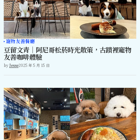
寵物友善餐廳
豆留文青｜阿尼哥松菸時光散策，古蹟裡寵物
友善咖啡體驗
by
Jesse
2025 年 5 月 15 日