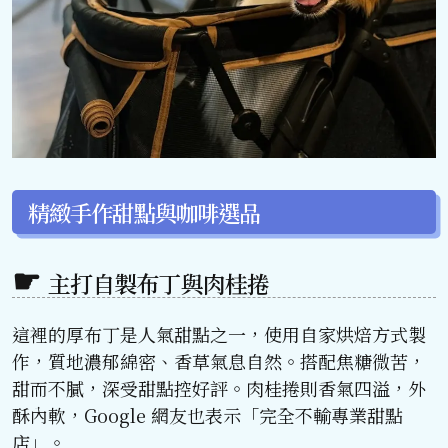
精緻手作甜點與咖啡選品
主打自製布丁與肉桂捲
這裡的厚布丁是人氣甜點之一，使用自家烘焙方式製
作，質地濃郁綿密、香草氣息自然。搭配焦糖微苦，
甜而不膩，深受甜點控好評。肉桂捲則香氣四溢，外
酥內軟，Google 網友也表示「完全不輸專業甜點
店」。