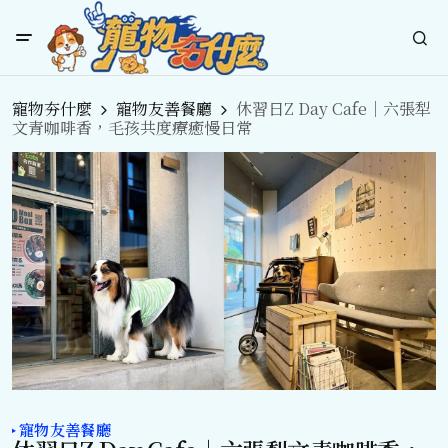
寵物夯什麼
寵物友善餐廳
休習日Z Day Cafe｜六張犁
文青咖啡香，毛孩共度療癒慢日常
寵物友善餐廳