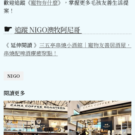
歡迎追蹤《
寵物夯什麼
》，掌握更多毛孩友善生活提
案！
追蹤 NIGO澳牧阿尼哥
《 延伸閱讀 》
三五亭串燒小酒館｜寵物友善居酒屋，
串燒配啤酒療癒聚點！
NIGO
閱讀更多