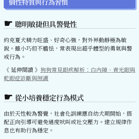
個性特質與行為習慣
聰明敏捷但具警覺性
約克夏犬精力旺盛、好奇心強，對外界動靜極為敏
銳。雖小巧但不膽怯，常表現出超乎體型的勇氣與警
戒行為。
《 延伸閱讀 》
狗狗常見眼疾解析：白內障、青光眼與
乾眼症診斷與照護
從小培養穩定行為模式
由於天性較為警覺，社會化訓練應自幼犬期開始，搭
配正向引導可避免過度吠叫或社交壓力。建立規律作
息也有助行為穩定。