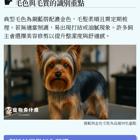
毛色與毛質的識別重點
典型毛色為鋼藍搭配濃金色，毛髮柔順且需定期梳
理。若無適當照護，易出現打結或油膩現象。許多飼
主會選擇美容修剪以提升整潔度與舒適感。
鋼藍與金色毛髮為品種特色重點