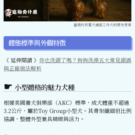
重現約克夏犬捕鼠工作犬的歷史背景
體態標準與外觀特徵
《 延伸閱讀 》
你也洗錯了嗎？狗狗洗澡五大常見錯誤
與正確做法解析
小型體格的魅力犬種
根據美國養犬俱樂部（AKC）標準，成犬體重不超過
3.2公斤，屬於Toy Group小型犬。其骨架纖細但比例
協調，整體外型兼具精緻與活力。