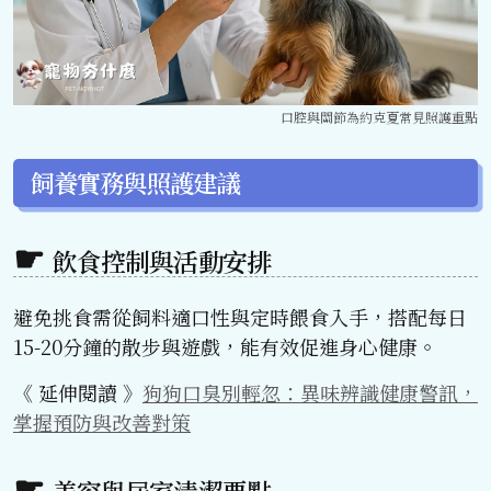
口腔與關節為約克夏常見照護重點
飼養實務與照護建議
飲食控制與活動安排
避免挑食需從飼料適口性與定時餵食入手，搭配每日
15-20分鐘的散步與遊戲，能有效促進身心健康。
《 延伸閱讀 》
狗狗口臭別輕忽：異味辨識健康警訊，
掌握預防與改善對策