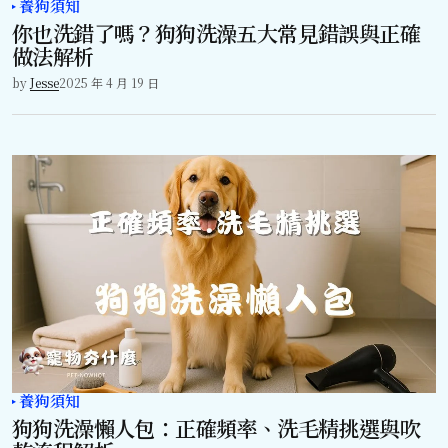
養狗須知
你也洗錯了嗎？狗狗洗澡五大常見錯誤與正確
做法解析
by
Jesse
2025 年 4 月 19 日
養狗須知
狗狗洗澡懶人包：正確頻率、洗毛精挑選與吹