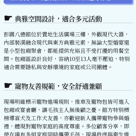
典雅空間設計，適合多元活動
彭園八德館位於置地生活廣場三樓，外觀現代大器，
內部裝潢融合現代與東方典雅元素，無論大型婚宴還
是小型包廂聚會，都能提供充裕且不受打擾的用餐空
間。包廂區設計良好，容納10至13人毫不壓迫，特別
適合需要隱私與安靜環境的家庭或公司團體。
寵物友善規範，安全舒適兼顧
現場明確標示寵物進場規則，推車及寵物包皆可進入
包廂或宴會廳，讓毛孩主人無後顧之憂。館方特別標
榜導盲犬及工作犬友善，亦歡迎新人攜帶寵物參與婚
禮，體現對寵物家庭的高度尊重。多位顧客分享，即
使在場有多組家庭同時攜帶毛孩，現場秩序與衛生維