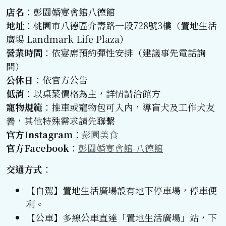
店名
：彭園婚宴會館八德館
地址
：桃園市八德區介壽路一段728號3樓（置地生活
廣場 Landmark Life Plaza）
營業時間
：依宴席預約彈性安排（建議事先電話詢
問）
公休日
：依官方公告
低消
：以桌菜價格為主，詳情請洽館方
寵物規範
：推車或寵物包可入內，導盲犬及工作犬友
善，其他特殊需求請先聯繫
官方Instagram
：
彭園美食
官方Facebook
：
彭園婚宴會館-八德館
交通方式
：
【自駕】置地生活廣場設有地下停車場，停車便
利。
【公車】多線公車直達「置地生活廣場」站，下