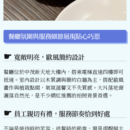
餐廳氛圍與服務細節展現貼心巧思
寬敞明亮，歐風簡約設計
餐廳位於中茂新天地大樓內，搭乘電梯直達四樓即可
抵達。室內設計以木質調與簡約白牆為主，搭配歐風
畫作與植栽點綴，氣氛溫馨又不失質感。大片落地窗
灑落自然光，是不少網紅推薦的拍照背景首選。
員工親切有禮，服務節奏恰到好處
不論是接待時的笑容、送餐時的節奏，還是提醒飼主