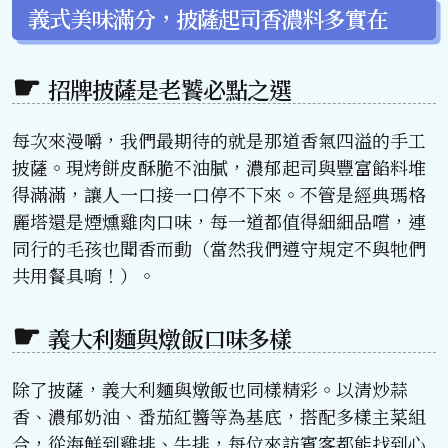
義式美味滿分，披薩起司香濃料多實在
招牌披薩是老饕必點之選
每次來漫嚼，我們最期待的就是那道香氣四溢的手工
披薩。現烤餅皮酥脆不油膩，濃郁起司與豐富餡料堆
得滿滿，讓人一口接一口停不下來。不管是經典瑪格
麗塔還是煙燻雞肉口味，每一道都值得細細品嚐，連
同行的毛孩也聞香而動（當然我們遵守規定不與牠們
共用餐具唷！）。
義大利麵與燉飯口味多樣
除了披薩，義大利麵與燉飯也同樣精彩。以清炒蒜
香、濃郁奶油、番茄紅醬等為基底，搭配多樣主菜組
合，從海鮮到雞排、牛排，每位來訪賓客都能找到心