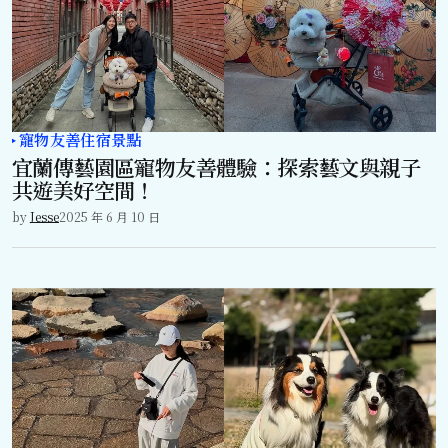
寵物友善住宿景點
宜蘭傳藝園區寵物友善體驗：探索藝文與親子
共遊美好空間！
by
Jesse
2025 年 6 月 10 日