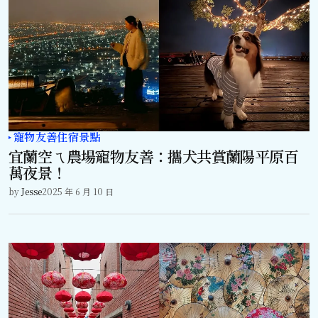
寵物友善住宿景點
宜蘭空ㄟ農場寵物友善：攜犬共賞蘭陽平原百
萬夜景！
by
Jesse
2025 年 6 月 10 日