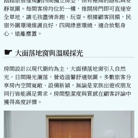
踏踏旅宿僅規劃四間獨立房型，保有極高的隱私與安
靜氛圍。每間客房均位於一樓，推開房門即可直達安
全草地，讓毛孩盡情奔跑、玩耍。根據顧客回饋，民
宿外圍環境維護良好，四周綠意環繞，適合放鬆身
心，遠離塵囂。
大面落地窗與溫暖採光
房間設計以現代簡約為主，大面積落地窗引入自然
光，日間陽光灑落，營造溫馨舒適氛圍。多數旅客分
享房內空間寬敞、設備新穎，無論是家族出遊或朋友
同行皆能滿足需求。房間整潔度與質感在顧客評論中
獲得高度評價。