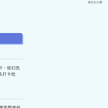
現在玩什麼
計、迷幻色
系打卡地
輸還是開車前