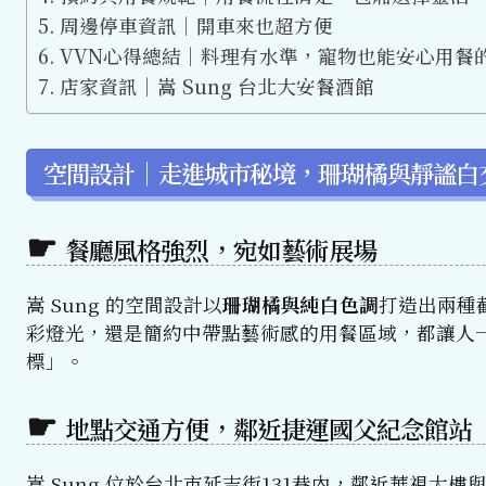
周邊停車資訊｜開車來也超方便
VVN心得總結｜料理有水準，寵物也能安心用餐
店家資訊｜嵩 Sung 台北大安餐酒館
空間設計｜走進城市秘境，珊瑚橘與靜謐白
餐廳風格強烈，宛如藝術展場
嵩 Sung 的空間設計以
珊瑚橘與純白色調
打造出兩種
彩燈光，還是簡約中帶點藝術感的用餐區域，都讓人
標」。
地點交通方便，鄰近捷運國父紀念館站
嵩 Sung 位於台北市延吉街131巷內，鄰近華視