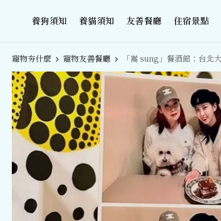
養狗須知
養貓須知
友善餐廳
住宿景點
寵物夯什麼
寵物友善餐廳
「嵩 sung」餐酒館：台