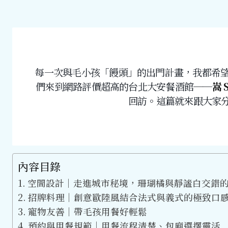
每一次與毛小孩「饅頭」的出門計畫，我都希
們來到網路評價超高的台北大安餐酒館──
嵩 
回訪。這篇就來跟大家分
內容目錄
空間設計｜走進城市秘境，珊瑚橘與靜謐白交錯
招牌料理｜創意歐陸風結合法式與義式的極致口
寵物友善｜帶毛孩用餐好輕鬆
預約與用餐規範｜用餐流程清楚、包廂選擇靈活