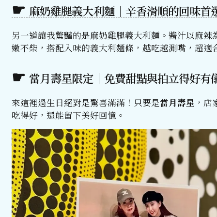
麻奶雞腿義大利麵｜辛香滑順的回味首
另一道讓我驚豔的是麻奶雞腿義大利麵。醬汁以麻辣
嫩不柴，搭配入味的義大利麵條，越吃越涮嘴，超適
當月壽星限定｜免費甜點與拍立得好有
來這裡過生日絕對是驚喜滿滿！只要是
當月壽星
，店
吃得好，還能留下美好回憶。