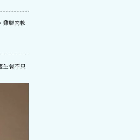
。雞腿肉軟
慶生餐不只