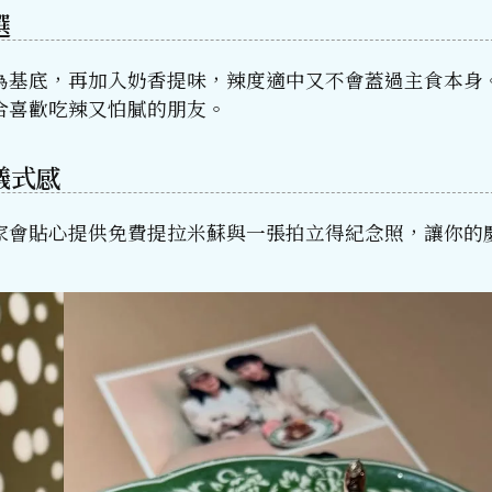
選
為基底，再加入奶香提味，辣度適中又不會蓋過主食本身
合喜歡吃辣又怕膩的朋友。
儀式感
家會貼心提供免費提拉米蘇與一張拍立得紀念照，讓你的