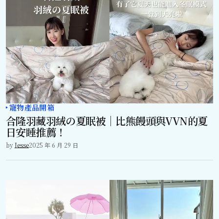
寵物產品開箱
合隆羽藏羽絨の夏眠被｜比熊饅頭與VVN的夏
日安睡推薦！
by
Jesse
2025 年 6 月 29 日