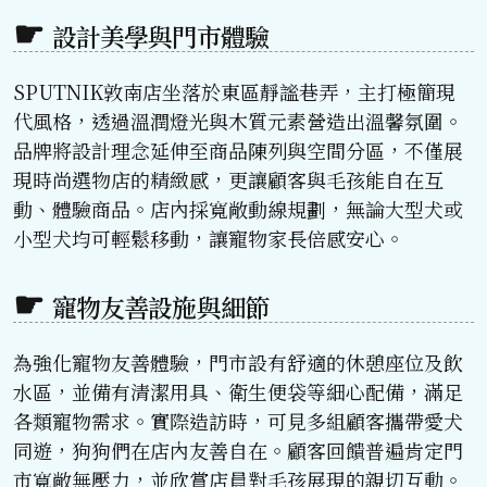
設計美學與門市體驗
SPUTNIK敦南店坐落於東區靜謐巷弄，主打極簡現
代風格，透過溫潤燈光與木質元素營造出溫馨氛圍。
品牌將設計理念延伸至商品陳列與空間分區，不僅展
現時尚選物店的精緻感，更讓顧客與毛孩能自在互
動、體驗商品。店內採寬敞動線規劃，無論大型犬或
小型犬均可輕鬆移動，讓寵物家長倍感安心。
寵物友善設施與細節
為強化寵物友善體驗，門市設有舒適的休憩座位及飲
水區，並備有清潔用具、衛生便袋等細心配備，滿足
各類寵物需求。實際造訪時，可見多組顧客攜帶愛犬
同遊，狗狗們在店內友善自在。顧客回饋普遍肯定門
市寬敞無壓力，並欣賞店員對毛孩展現的親切互動。