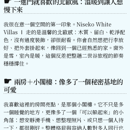
一進門就喜歡的北歐風：溫暖到讓人想
慢下來
我很在意一個空間的第一印象。Niseko White
Villas Ⅰ 走的是溫馨的北歐感：木質、留白、乾淨配
色，沒有過度裝飾，卻很耐看。你會自然想把行李放
好、把外套掛起來，像回到一個已經熟悉的家。窗外
是雪，室內是暖，這個反差把整趟二世谷旅程的節奏
穩穩撐住。
兩房＋小閣樓：像多了一個秘密基地的
可愛
我喜歡這裡的房間亮點，是那個小閣樓。它不只是多
一個睡覺的地方，更像多了一個「可以躲起來」的小
角落：想安靜滑手機、想整理照片、或只想一個人待
一下，都很剛好。整體格局與容納人數對多人同行也