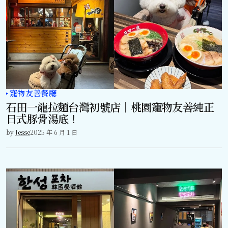
寵物友善餐廳
石田一龍拉麵台灣初號店｜桃園寵物友善純正
日式豚骨湯底！
by
Jesse
2025 年 6 月 1 日