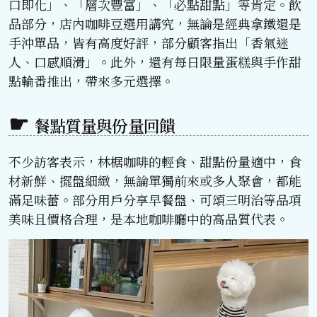
口即化」、「層次豐富」、「必點甜點」等肯定。飲
品部分，店內咖啡豆選用講究，無論是經典拿鐵還是
手沖單品，皆有高度好評，部分顧客指出「香氣迷
人、口感順滑」。此外，還有每日限量蛋糕與手作甜
點輪番推出，帶來多元選擇。
餐點質量與份量回饋
不少訪客表示，林椐咖啡的輕食、甜點份量適中，食
材新鮮、擺盤細緻，無論單獨前來或多人聚會，都能
滿足味蕾。部分用戶分享早餐盤、可頌三明治等品項
美味且價格合理，是本地咖啡廳中的高品質代表。