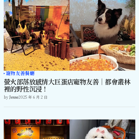
寵物友善餐廳
螢火部落放感情大巨蛋店寵物友善｜都會叢林
裡的野性沉浸！
by
Jesse
2025 年 6 月 2 日