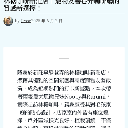
林椐咖啡新莊店｜寵物友善巷弄咖啡廳的
質感新選擇！
by
Jesse
2025 年 6 月 2 日
隱身於新莊寧靜巷弄的林椐咖啡新莊店，
憑藉其優雅的空間氛圍與高度寵物友善政
策，成為近期熱門的打卡新據點。本次帶
著兩隻愛犬屁巔兄妹Noopy與Rurumi，
實際走訪林椐咖啡，親身感受其對毛孩家
庭的貼心設計。店家室內外皆有座位選
擇，戶外區域採光良好、植栽環繞，不僅