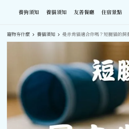
養狗須知
養貓須知
友善餐廳
住宿景點
寵物夯什麼
養貓須知
曼赤肯貓適合你嗎？短腿貓的飼