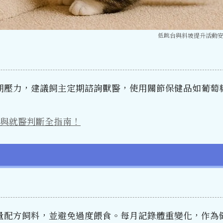
低跳台與斜坡提升活動
期壓力，建議飼主定期諮詢獸醫，使用關節保健品如葡萄
與就醫判斷全指南！
量配方飼料，並避免過度餵食。每月記錄體重變化，作為