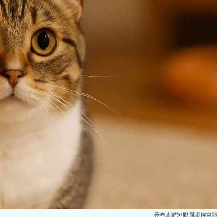
曼赤肯貓短腿圓眼特寫