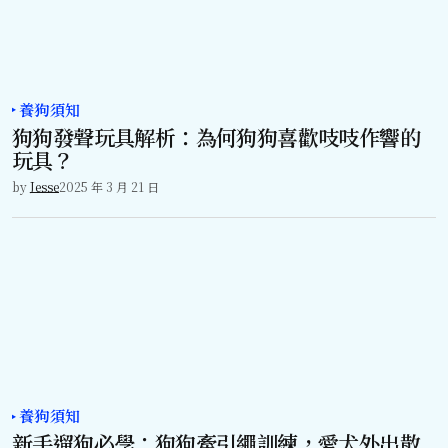
養狗須知
狗狗發聲玩具解析：為何狗狗喜歡吱吱作響的
玩具？
by
Jesse
2025 年 3 月 21 日
養狗須知
新手遛狗必學：狗狗牽引繩訓練，愛犬外出散