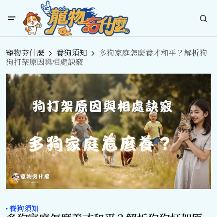
寵物夯什麼
養狗須知
多狗家庭怎麼養才和平？解析狗
狗打架原因與相處訣竅
養狗須知