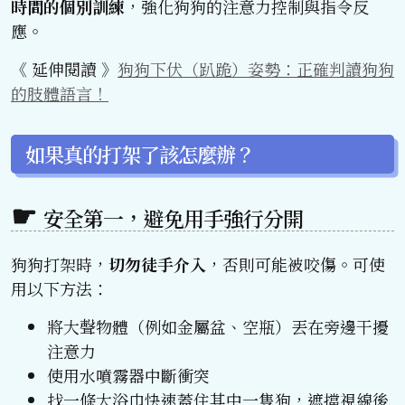
時間的個別訓練
，強化狗狗的注意力控制與指令反
應。
《 延伸閱讀 》
狗狗下伏（趴跪）姿勢：正確判讀狗狗
的肢體語言！
如果真的打架了該怎麼辦？
安全第一，避免用手強行分開
狗狗打架時，
切勿徒手介入
，否則可能被咬傷。可使
用以下方法：
將大聲物體（例如金屬盆、空瓶）丟在旁邊干擾
注意力
使用水噴霧器中斷衝突
找一條大浴巾快速蓋住其中一隻狗，遮擋視線後