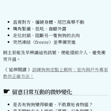
直視對方、僵硬身體、尾巴高舉不動
嘴角緊繃、低吼、齒齦外露
走位封鎖、阻斷另一隻狗狗的去向
突然凍結（freeze）並準備突進
飼主若能及早辨識這些訊號，便能提前介入、避免衝
突升溫。
《 延伸閱讀 》
訓練狗狗定點上廁所：室內與戶外專家
教你正確方法！
留意日常互動的微妙變化
是否有狗狗變得躲避、不敢靠近食物區？