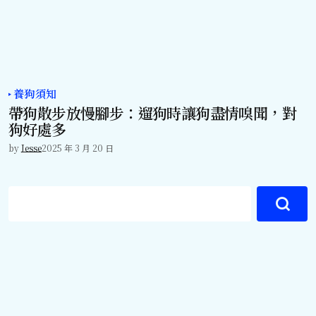
養狗須知
帶狗散步放慢腳步：遛狗時讓狗盡情嗅聞，對
狗好處多
by
Jesse
2025 年 3 月 20 日