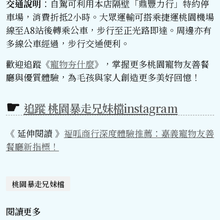
交通說明
：自駕可利用本店隔壁「鼎豐力行」特約停
車場，消費折抵2小時。大眾運輸可搭乘捷運桃園機場
線至A8站後轉乘公車，步行至正光路即達。周邊亦有
多線公車經過，步行交通便利。
歡迎追蹤《
寵物夯什麼
》，掌握更多桃園寵物友善餐
廳與優質體驗，為毛孩與家人創造更多美好回憶！
追蹤 桃園暴走兄妹檔instagram
《 延伸閱讀 》
福呱商行深度體驗推薦：嘉義寵物友善
餐廳新指標！
桃園暴走兄妹檔
閱讀更多