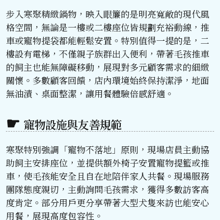
步入寒聚精緻鍋物，映入眼簾的是明亮寬敞的現代風
格空間，無論是一樓或二樓座位皆規劃充裕動線，推
車或寵物提袋都能輕鬆安置。特別值得一提的是，二
樓設有電梯，不僅親子族群出入便利，帶著毛孩推車
的飼主也能無障礙移動，展現對多元顧客需求的細緻
關懷。多數顧客回饋，店內環境始終保持潔淨，地面
無油漬、桌面整潔，讓用餐體驗倍感舒適。
寵物設施與友善規範
寒聚特別強調「寵物不落地」原則，現場店員主動協
助飼主安排座位，並提供額外椅子安置寵物提籃或推
車，使毛孩能安全且自在地陪伴家人共餐。現場服務
團隊態度親切，主動詢問毛孩需求，獲得多數訪客高
度肯定。部分用戶更分享帶著大型犬隻來訪也能安心
用餐，展現高度包容性。