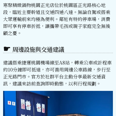
寒聚精緻鍋物桃園正光店位於桃園區正光路核心地
段，臨近主要幹道且交通四通八達。無論自駕或搭乘
大眾運輸前來均極為便利。鄰近有特約停車場，消費
即可享有停車折抵，讓攜帶毛孩或親子家庭完全無後
顧之憂。
周邊設施與交通建議
建議搭乘捷運桃園機場線至A8站，轉乘公車或計程車
約10分鐘即可抵達，亦可善用周邊公車路線，步行至
正光路門市。官方於社群平台主動分享最新交通資
訊，建議來訪前查詢即時動態，以利行程規劃。