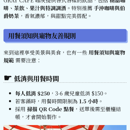
GRAY CAFE 咖灰提供各式各樣的飲品，包括
精品咖
啡、茶飲、果汁與特調調酒
。特別推薦
手沖咖啡與伯
爵奶茶
，香氣濃郁，與甜點完美搭配。
用餐須知與寵物友善規則
來到這裡享受美景與美食，也有一些
用餐須知與寵物
規範
需要注意：
低消與用餐時間
每人低消 $250
，3-6 歲兒童低消 $150。
若客滿時，用餐時間限制為
1.5 小時
。
採用
掃描 QR Code 點餐
，送單後需至櫃檯結
帳，才會開始製作。