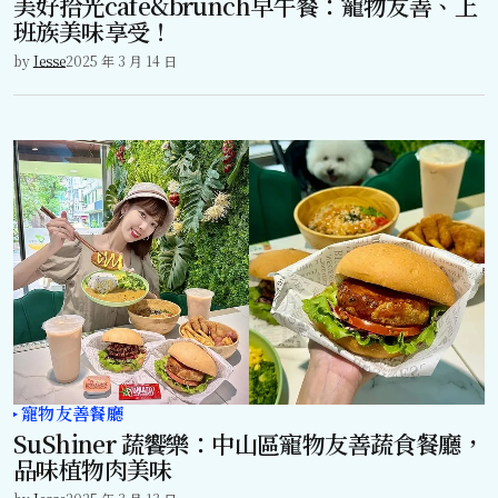
美好拾光cafe&brunch早午餐：寵物友善、上
班族美味享受！
by
Jesse
2025 年 3 月 14 日
寵物友善餐廳
SuShiner 蔬饗樂：中山區寵物友善蔬食餐廳，
品味植物肉美味