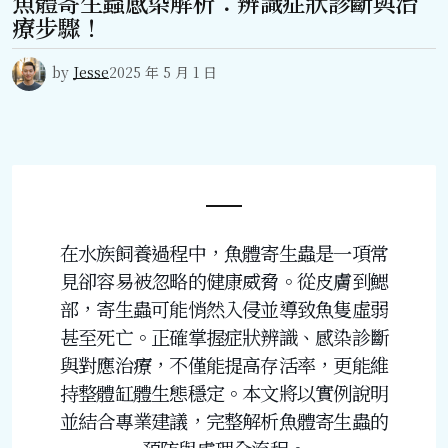
魚體寄生蟲感染解析：辨識症狀診斷與治
療步驟！
by
Jesse
2025 年 5 月 1 日
在水族飼養過程中，魚體寄生蟲是一項常
見卻容易被忽略的健康威脅。從皮膚到鰓
部，寄生蟲可能悄然入侵並導致魚隻虛弱
甚至死亡。正確掌握症狀辨識、感染診斷
與對應治療，不僅能提高存活率，更能維
持整體缸體生態穩定。本文將以實例說明
並結合專業建議，完整解析魚體寄生蟲的