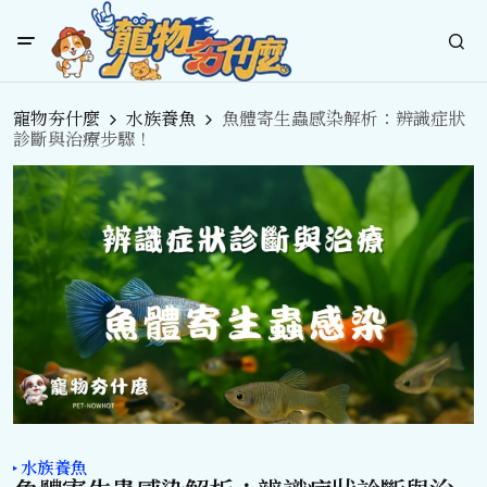
寵物夯什麼
水族養魚
魚體寄生蟲感染解析：辨識症狀
診斷與治療步驟！
水族養魚