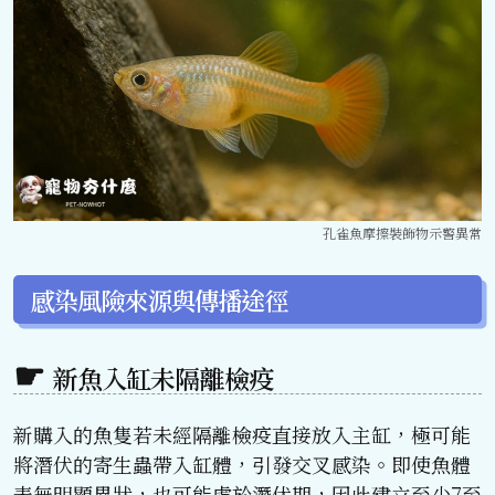
孔雀魚摩擦裝飾物示警異常
感染風險來源與傳播途徑
新魚入缸未隔離檢疫
新購入的魚隻若未經隔離檢疫直接放入主缸，極可能
將潛伏的寄生蟲帶入缸體，引發交叉感染。即使魚體
表無明顯異狀，也可能處於潛伏期，因此建立至少7至