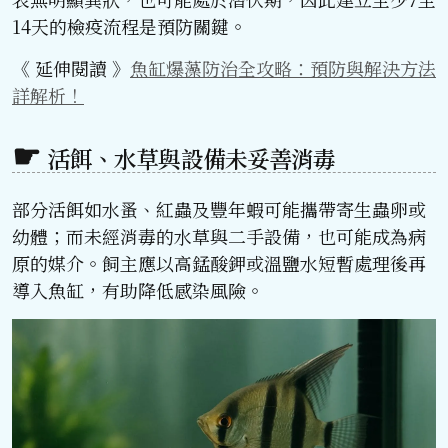
14天的檢疫流程是預防關鍵。
《 延伸閱讀 》
魚缸爆藻防治全攻略：預防與解決方法
詳解析！
活餌、水草與設備未妥善消毒
部分活餌如水蚤、紅蟲及豐年蝦可能攜帶寄生蟲卵或
幼體；而未經消毒的水草與二手設備，也可能成為病
原的媒介。飼主應以高錳酸鉀或溫鹽水短暫處理後再
導入魚缸，有助降低感染風險。