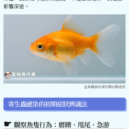
影響深遠。
金魚鰭部出現初期白點症狀
寄生蟲感染的初期症狀辨識法
觀察魚隻行為：磨蹭、甩尾、急游