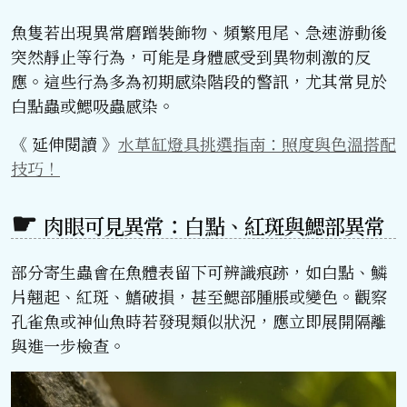
魚隻若出現異常磨蹭裝飾物、頻繁甩尾、急速游動後
突然靜止等行為，可能是身體感受到異物刺激的反
應。這些行為多為初期感染階段的警訊，尤其常見於
白點蟲或鰓吸蟲感染。
《 延伸閱讀 》
水草缸燈具挑選指南：照度與色溫搭配
技巧！
肉眼可見異常：白點、紅斑與鰓部異常
部分寄生蟲會在魚體表留下可辨識痕跡，如白點、鱗
片翹起、紅斑、鰭破損，甚至鰓部腫脹或變色。觀察
孔雀魚或神仙魚時若發現類似狀況，應立即展開隔離
與進一步檢查。