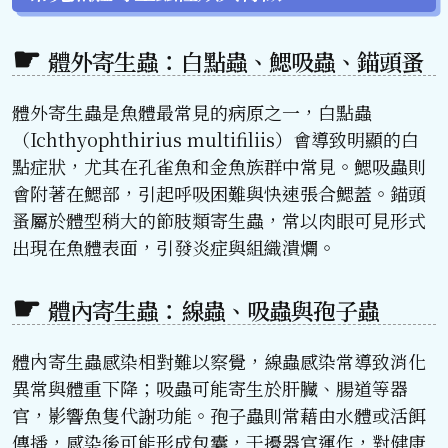
體外寄生蟲：白點蟲、鰓吸蟲、錨頭蚤
體外寄生蟲是魚體最常見的病原之一，白點蟲
（Ichthyophthirius multifiliis）會導致明顯的白
點症狀，尤其在孔雀魚和金魚族群中常見。鰓吸蟲則
會附著在鰓部，引起呼吸困難與快速張合鰓蓋。錨頭
蚤屬於體型稍大的節肢類寄生蟲，常以肉眼可見形式
出現在魚體表面，引發炎症與組織潰爛。
體內寄生蟲：線蟲、吸蟲與孢子蟲
體內寄生蟲感染相對難以察覺，線蟲感染常導致消化
異常與體重下降；吸蟲可能寄生於肝臟、腸道等器
官，影響魚隻代謝功能。孢子蟲則常藉由水體或活餌
傳播，感染後可能形成包囊，干擾器官運作，對健康