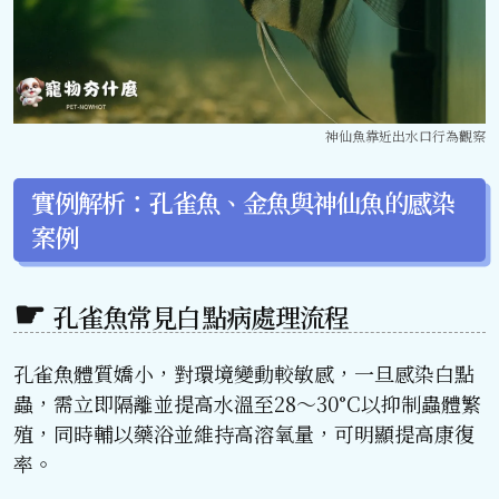
神仙魚靠近出水口行為觀察
實例解析：孔雀魚、金魚與神仙魚的感染
案例
孔雀魚常見白點病處理流程
孔雀魚體質嬌小，對環境變動較敏感，一旦感染白點
蟲，需立即隔離並提高水溫至28～30°C以抑制蟲體繁
殖，同時輔以藥浴並維持高溶氧量，可明顯提高康復
率。