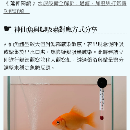
《 延伸閱讀 》
水族設備全解析：過濾、加溫與打氣機
功能詳解！
神仙魚與鰓吸蟲對應方式分享
神仙魚體型較大但對鰓部感染敏感，若出現急促呼吸
或聚集於出水口處，應懷疑鰓吸蟲感染。此時建議立
即進行鰓部觀察並移入觀察缸，透過藥浴與微量鹽分
調整來穩定魚體反應。