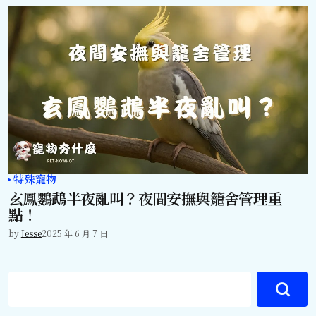
特殊寵物
玄鳳鸚鵡半夜亂叫？夜間安撫與籠舍管理重
點！
by
Jesse
2025 年 6 月 7 日