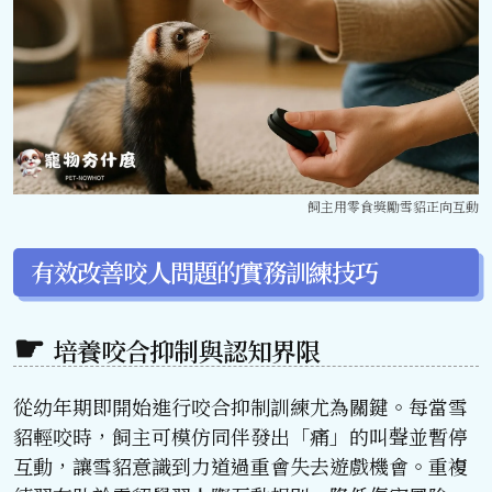
飼主用零食獎勵雪貂正向互動
有效改善咬人問題的實務訓練技巧
培養咬合抑制與認知界限
從幼年期即開始進行咬合抑制訓練尤為關鍵。每當雪
貂輕咬時，飼主可模仿同伴發出「痛」的叫聲並暫停
互動，讓雪貂意識到力道過重會失去遊戲機會。重複