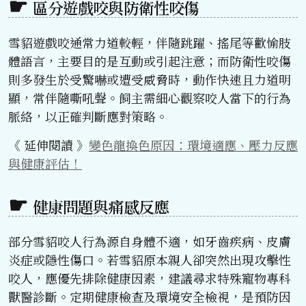
區分遊戲咬與防衛性咬傷
雪貂遊戲咬通常力道較輕，伴隨跳躍、搖尾等歡愉肢
體語言，主要目的是互動或引起注意；而防衛性咬傷
則多發生於受驚嚇或遭受威脅時，動作快速且力道明
顯，常伴隨嘶吼聲。飼主需細心觀察咬人當下的行為
脈絡，以正確判斷應對策略。
《 延伸閱讀 》
變色龍換色原因：環境適應、壓力反應
與健康評估！
健康問題與痛感反應
部分雪貂咬人行為源自身體不適，如牙齒疾病、皮膚
炎症或隱性傷口。若雪貂原本親人卻突然出現攻擊性
咬人，應優先排除健康因素，建議尋求特殊寵物專科
獸醫診斷。定期健康檢查及環境安全檢視，是預防因