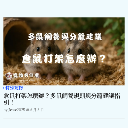
特殊寵物
倉鼠打架怎麼辦？多鼠飼養規則與分籠建議指
引！
by
Jesse
2025 年 6 月 8 日