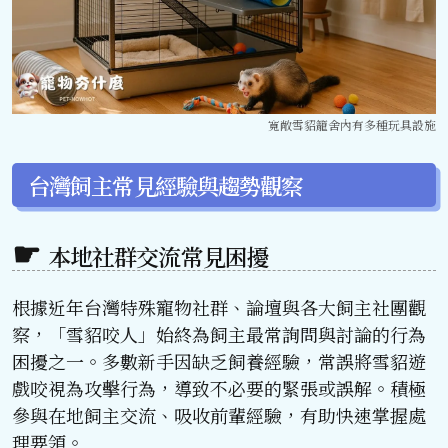
寬敞雪貂籠舍內有多種玩具設施
台灣飼主常見經驗與趨勢觀察
本地社群交流常見困擾
根據近年台灣特殊寵物社群、論壇與各大飼主社團觀
察，「雪貂咬人」始終為飼主最常詢問與討論的行為
困擾之一。多數新手因缺乏飼養經驗，常誤將雪貂遊
戲咬視為攻擊行為，導致不必要的緊張或誤解。積極
參與在地飼主交流、吸收前輩經驗，有助快速掌握處
理要領。