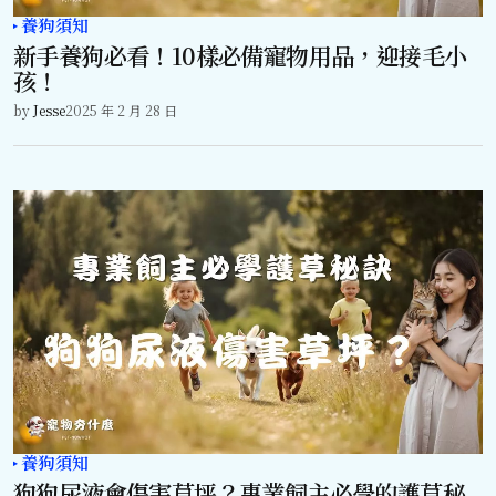
養狗須知
新手養狗必看！10樣必備寵物用品，迎接毛小
孩！
by
Jesse
2025 年 2 月 28 日
養狗須知
狗狗尿液會傷害草坪？專業飼主必學的護草秘