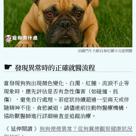
法國鬥牛犬眼白發紅顯示炎症問題
發現異常時的正確就醫流程
當發現狗狗出現顏色變化、白濁、紅腫、流淚不止等
現象時，應先評估是否有急性傷害（如碰撞、抓
傷），避免自行處理。若症狀持續超過一至兩天或伴
隨精神不佳、食慾減退，請儘速前往動物醫療機構，
協助獸醫師進行詳細檢查並追蹤治療。
《 延伸閱讀 》
狗狗便便異常？從狗糞便觀察健康狀況