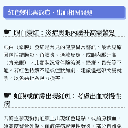
紅色變化與淚痕、出血相關問題
眼白變紅：炎症與眼內壓升高需警覺
眼白（鞏膜）發紅是常見的健康異常警訊。最常見原
因包括結膜炎、角膜炎、過敏反應，或眼內壓升高
（青光眼）。此類狀況常伴隨流淚、搔癢、畏光等不
適。若紅色持續不退或症狀加劇，建議儘速帶犬隻就
診，以免惡化為視力損害。
虹膜或前房出現紅斑：考慮出血或慢性
病
若飼主發現狗狗虹膜上出現紅色斑點，或前房積血，
須高度警覺外傷、血液疾病或慢性發炎。部分自體免