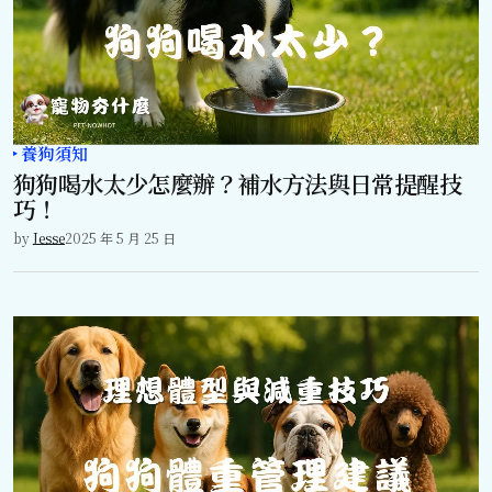
養狗須知
狗狗喝水太少怎麼辦？補水方法與日常提醒技
巧！
by
Jesse
2025 年 5 月 25 日