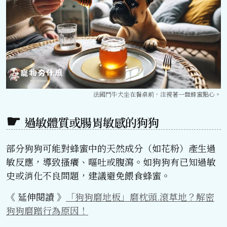
法國鬥牛犬坐在餐桌前，注視著一盤蜂蜜點心。
過敏體質或腸胃敏感的狗狗
部分狗狗可能對蜂蜜中的天然成分（如花粉）產生過
敏反應，導致搔癢、嘔吐或腹瀉。如狗狗有已知過敏
史或消化不良問題，建議避免餵食蜂蜜。
《 延伸閱讀 》
「狗狗磨地板」磨枕頭.滾草地？解密
狗狗磨蹭行為原因！