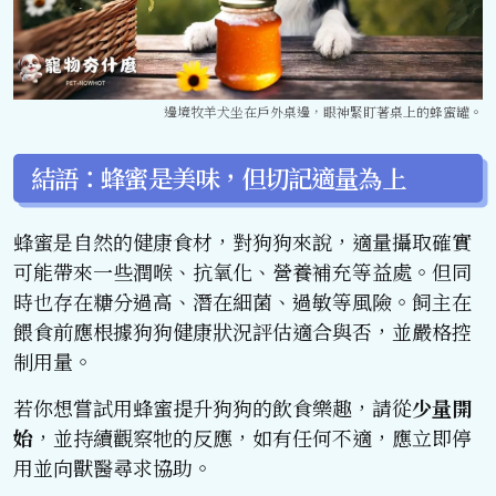
邊境牧羊犬坐在戶外桌邊，眼神緊盯著桌上的蜂蜜罐。
結語：蜂蜜是美味，但切記適量為上
蜂蜜是自然的健康食材，對狗狗來說，適量攝取確實
可能帶來一些潤喉、抗氧化、營養補充等益處。但同
時也存在糖分過高、潛在細菌、過敏等風險。飼主在
餵食前應根據狗狗健康狀況評估適合與否，並嚴格控
制用量。
若你想嘗試用蜂蜜提升狗狗的飲食樂趣，請從
少量開
始
，並持續觀察牠的反應，如有任何不適，應立即停
用並向獸醫尋求協助。