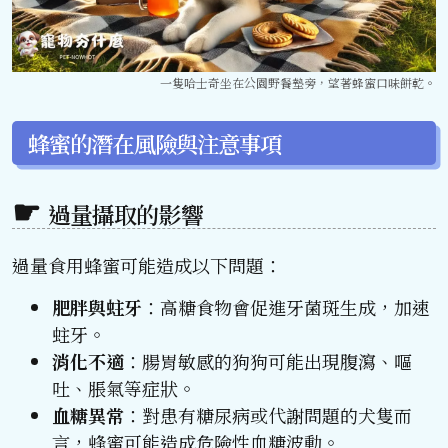
一隻哈士奇坐在公園野餐墊旁，望著蜂蜜口味餅乾。
蜂蜜的潛在風險與注意事項
過量攝取的影響
過量食用蜂蜜可能造成以下問題：
肥胖與蛀牙
：高糖食物會促進牙菌斑生成，加速
蛀牙。
消化不適
：腸胃敏感的狗狗可能出現腹瀉、嘔
吐、脹氣等症狀。
血糖異常
：對患有糖尿病或代謝問題的犬隻而
言，蜂蜜可能造成危險性血糖波動。