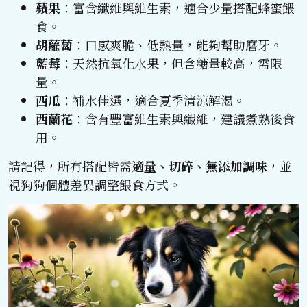
蘋果
：富含纖維與維生素，適合少量搭配蜂蜜餵
食。
胡蘿蔔
：口感爽脆、低熱量，能夠幫助磨牙。
藍莓
：天然抗氧化水果，但含糖量較高，需限
量。
西瓜
：補水佳選，適合夏季清涼解渴。
西蘭花
：含有豐富維生素與纖維，建議煮熟後食
用。
請記得，所有搭配皆需
適量、切碎、無添加調味
，並
視狗狗個體差異調整餵食方式。