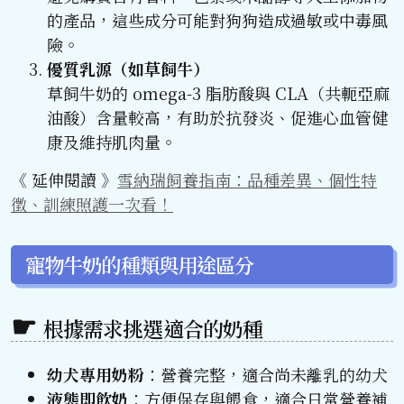
的產品，這些成分可能對狗狗造成過敏或中毒風
險。
優質乳源（如草飼牛）
草飼牛奶的 omega-3 脂肪酸與 CLA（共軛亞麻
油酸）含量較高，有助於抗發炎、促進心血管健
康及維持肌肉量。
《 延伸閱讀 》
雪納瑞飼養指南：品種差異、個性特
徵、訓練照護一次看！
寵物牛奶的種類與用途區分
根據需求挑選適合的奶種
幼犬專用奶粉
：營養完整，適合尚未離乳的幼犬
液態即飲奶
：方便保存與餵食，適合日常營養補