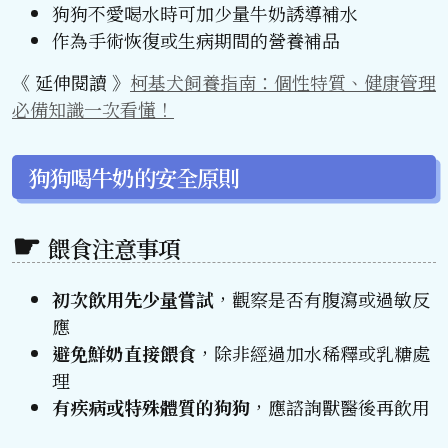
狗狗不愛喝水時可加少量牛奶誘導補水
作為手術恢復或生病期間的營養補品
《 延伸閱讀 》
柯基犬飼養指南：個性特質、健康管理
必備知識一次看懂！
狗狗喝牛奶的安全原則
餵食注意事項
初次飲用先少量嘗試
，觀察是否有腹瀉或過敏反
應
避免鮮奶直接餵食
，除非經過加水稀釋或乳糖處
理
有疾病或特殊體質的狗狗
，應諮詢獸醫後再飲用