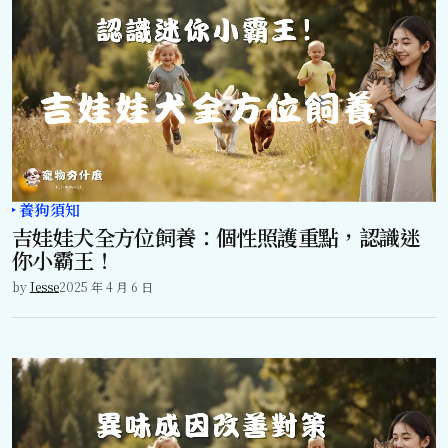
養狗須知
吉娃娃犬全方位飼養：個性照護重點，認識迷
你小霸王！
by
Jesse
2025 年 4 月 6 日