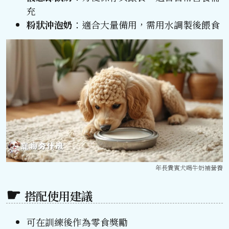
充
粉狀沖泡奶
：適合大量備用，需用水調製後餵食
年長貴賓犬喝牛奶補營養
搭配使用建議
可在訓練後作為零食獎勵