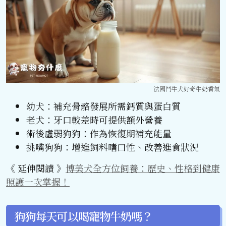
法國鬥牛犬好奇牛奶香氣
幼犬：補充骨骼發展所需鈣質與蛋白質
老犬：牙口較差時可提供額外營養
術後虛弱狗狗：作為恢復期補充能量
挑嘴狗狗：增進飼料嗜口性、改善進食狀況
《 延伸閱讀 》
博美犬全方位飼養：歷史、性格到健康
照護一次掌握！
狗狗每天可以喝寵物牛奶嗎？