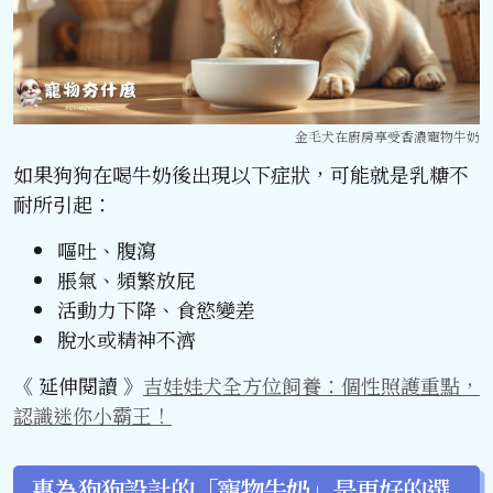
金毛犬在廚房享受香濃寵物牛奶
如果狗狗在喝牛奶後出現以下症狀，可能就是乳糖不
耐所引起：
嘔吐、腹瀉
脹氣、頻繁放屁
活動力下降、食慾變差
脫水或精神不濟
《 延伸閱讀 》
吉娃娃犬全方位飼養：個性照護重點，
認識迷你小霸王！
專為狗狗設計的「寵物牛奶」是更好的選