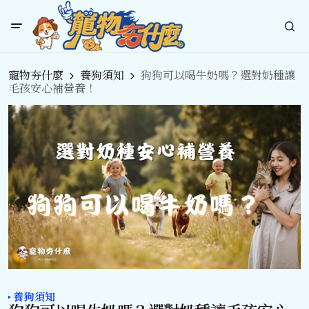
寵物夯什麼
養狗須知
狗狗可以喝牛奶嗎？選對奶種讓
毛孩安心補營養！
養狗須知