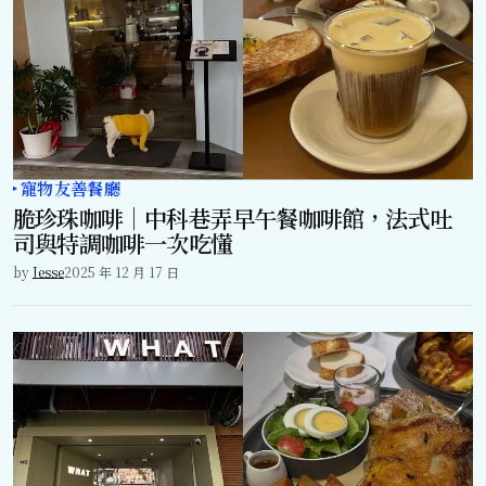
寵物友善餐廳
脆珍珠咖啡｜中科巷弄早午餐咖啡館，法式吐
司與特調咖啡一次吃懂
by
Jesse
2025 年 12 月 17 日