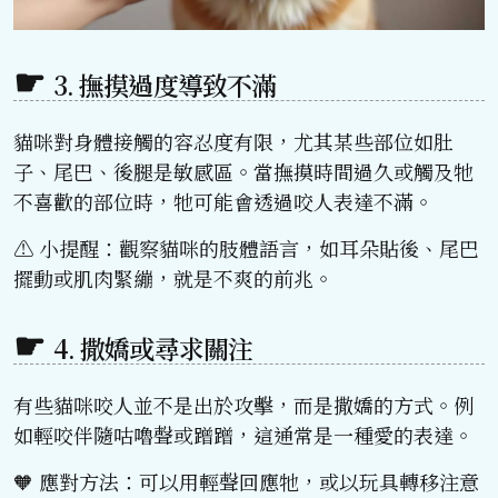
3. 撫摸過度導致不滿
貓咪對身體接觸的容忍度有限，尤其某些部位如肚
子、尾巴、後腿是敏感區。當撫摸時間過久或觸及牠
不喜歡的部位時，牠可能會透過咬人表達不滿。
⚠️ 小提醒：觀察貓咪的肢體語言，如耳朵貼後、尾巴
擺動或肌肉緊繃，就是不爽的前兆。
4. 撒嬌或尋求關注
有些貓咪咬人並不是出於攻擊，而是撒嬌的方式。例
如輕咬伴隨咕嚕聲或蹭蹭，這通常是一種愛的表達。
🧡 應對方法：可以用輕聲回應牠，或以玩具轉移注意