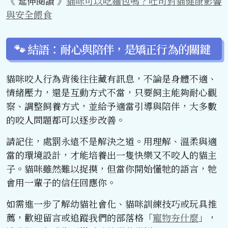
《 延伸閱讀 》
貓咪可以吃麵包嗎？吐司對貓健康影響
與安全餵食
🐾 結語：耐心與陪伴，是矯正行為的關鍵
貓咪咬人行為背後往往藏有訊息，不論是身體不適、
情緒壓力，還是互動方式不當，只要飼主能夠耐心觀
察、調整飼養方式，並給予適當引導與陪伴，大多數
的咬人問題都可以逐步改善。
請記住，處罰永遠不是解決之道。用理解、溫柔與適
當的環境設計，才能培養出一隻快樂又不咬人的貓主
子。貓咪雖然難以捉摸，但當你開始懂牠的語言，牠
會用一輩子的信任回應你。
如需進一步了解幼貓社會化、貓咪訓練技巧或玩具推
薦，歡迎留言或追蹤我們的部落格「
寵物夯什麼
」，