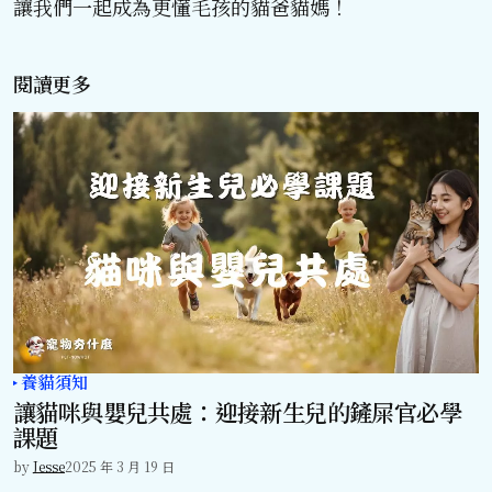
讓我們一起成為更懂毛孩的貓爸貓媽！
閱讀更多
養貓須知
讓貓咪與嬰兒共處：迎接新生兒的鏟屎官必學
課題
by
Jesse
2025 年 3 月 19 日