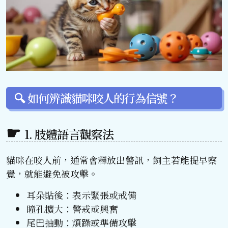
🔍 如何辨識貓咪咬人的行為信號？
1. 肢體語言觀察法
貓咪在咬人前，通常會釋放出警訊，飼主若能提早察
覺，就能避免被攻擊。
耳朵貼後：表示緊張或戒備
瞳孔擴大：警戒或興奮
尾巴抽動：煩躁或準備攻擊