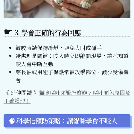
3. 學會正確的行為回應
被咬時請保持冷靜，避免大叫或揮手
冷處理是關鍵：咬人時立即離開現場，讓牠知道
咬人會中斷互動
穿長袖或用毯子保護常被攻擊部位，減少受傷機
會
《 延伸閱讀 》
貓咪嘔吐頻繁怎麼辦？嘔吐顏色原因及
正確護理！
🧠 科學化預防策略：讓貓咪學會不咬人