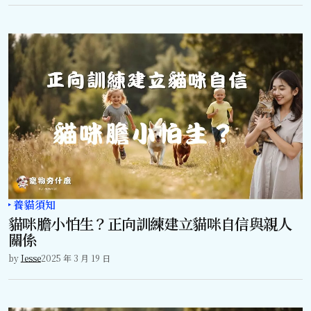
養貓須知
貓咪膽小怕生？正向訓練建立貓咪自信與親人
關係
by
Jesse
2025 年 3 月 19 日