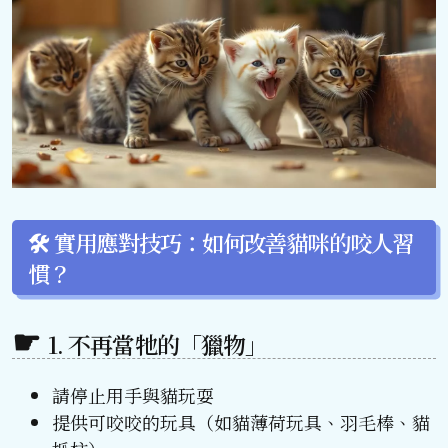
🛠️ 實用應對技巧：如何改善貓咪的咬人習
慣？
1. 不再當牠的「獵物」
請停止用手與貓玩耍
提供可咬咬的玩具（如貓薄荷玩具、羽毛棒、貓