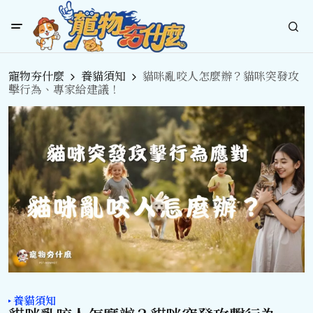
寵物夯什麼
養貓須知
貓咪亂咬人怎麼辦？貓咪突發攻
擊行為、專家給建議！
養貓須知