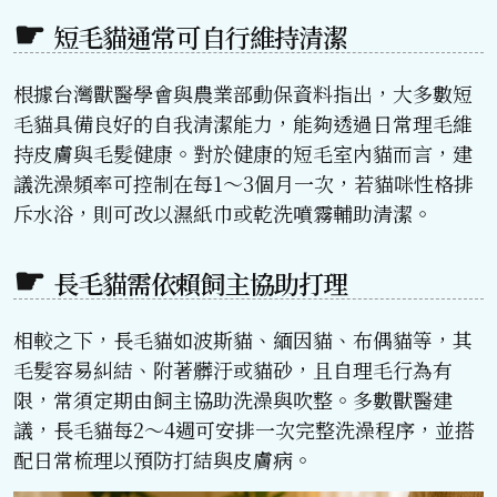
短毛貓通常可自行維持清潔
根據台灣獸醫學會與農業部動保資料指出，大多數短
毛貓具備良好的自我清潔能力，能夠透過日常理毛維
持皮膚與毛髮健康。對於健康的短毛室內貓而言，建
議洗澡頻率可控制在每1～3個月一次，若貓咪性格排
斥水浴，則可改以濕紙巾或乾洗噴霧輔助清潔。
長毛貓需依賴飼主協助打理
相較之下，長毛貓如波斯貓、緬因貓、布偶貓等，其
毛髮容易糾結、附著髒汙或貓砂，且自理毛行為有
限，常須定期由飼主協助洗澡與吹整。多數獸醫建
議，長毛貓每2～4週可安排一次完整洗澡程序，並搭
配日常梳理以預防打結與皮膚病。