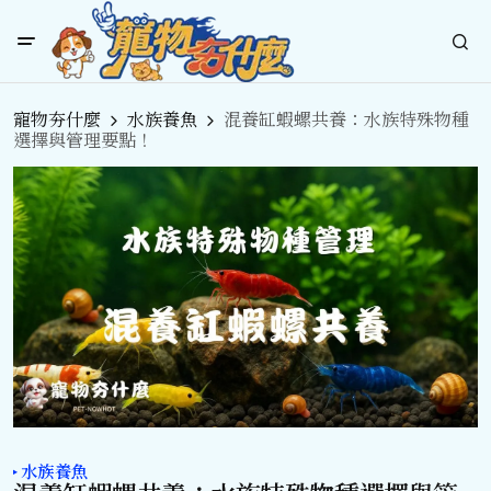
寵物夯什麼
水族養魚
混養缸蝦螺共養：水族特殊物種
選擇與管理要點！
水族養魚