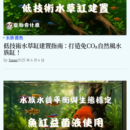
水族養魚
低技術水草缸建置指南：打造免CO₂自然風水
族缸！
by
Jesse
2025 年 6 月 6 日