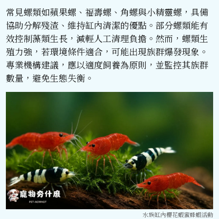
常見螺類如蘋果螺、福壽螺、角螺與小精靈螺，具備
協助分解殘渣、維持缸內清潔的優點。部分螺類能有
效控制藻類生長，減輕人工清理負擔。然而，螺類生
殖力強，若環境條件適合，可能出現族群爆發現象。
專業機構建議，應以適度飼養為原則，並監控其族群
數量，避免生態失衡。
水族缸內櫻花蝦蜜蜂蝦活動