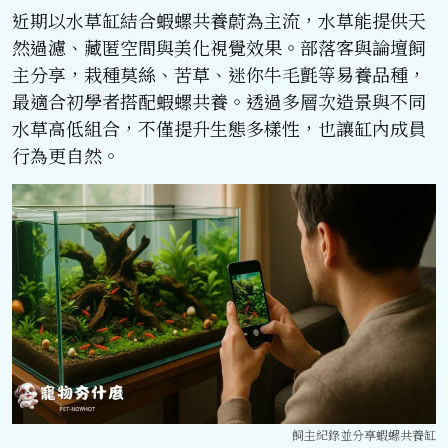
近期以水草缸結合蝦螺共養蔚為主流，水草能提供天
然過濾、藏匿空間與美化視覺效果。部落客與論壇飼
主分享，栽種莫絲、苦草、迷你牛毛氈等易養品種，
最適合初學者搭配蝦螺共養。透過多層次造景與不同
水草高低組合，不僅提升生態多樣性，也讓缸內成員
行為更自然。
飼主紀錄並分享蝦螺共養缸