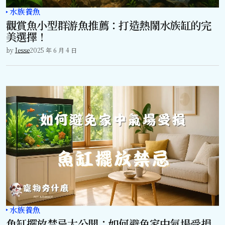
水族養魚
觀賞魚小型群游魚推薦：打造熱鬧水族缸的完
美選擇！
by
Jesse
2025 年 6 月 4 日
水族養魚
魚缸擺放禁忌大公開：如何避免家中氣場受損