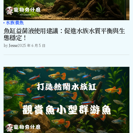
水族養魚
魚缸益菌液使用建議：促進水族水質平衡與生
態穩定！
by
Jesse
2025 年 6 月 5 日