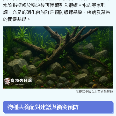
水質指標趨於穩定後再陸續引入蝦螺。水族專家強
調，充足的硝化菌族群是預防蝦螺暴斃、疾病及藻害
的關鍵基礎。
混養缸多層次水草與隱蔽物
物種共養配對建議與衝突預防