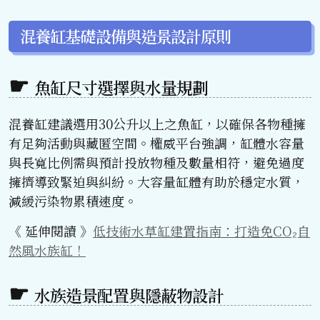
混養缸基礎設備與造景設計原則
魚缸尺寸選擇與水量規劃
混養缸建議選用30公升以上之魚缸，以確保各物種擁
有足夠活動與藏匿空間。權威平台強調，缸體水容量
與長寬比例需與預計投放物種及數量相符，避免過度
擁擠導致緊迫與糾紛。大容量缸體有助於穩定水質，
減緩污染物累積速度。
《 延伸閱讀 》
低技術水草缸建置指南：打造免CO₂自
然風水族缸！
水族造景配置與隱蔽物設計