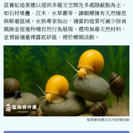
混養缸造景應以提供多層次空間及多處隱蔽點為主，
如石材堆疊、沉木、水草叢等，讓蝦螺擁有天然棲息
與躲避區域。水族專家指出，適當的造景可減少掠食
風險並促進物種自然行為展現。選用無毒天然材料，
並預留適量裸露底砂區，便於螺類活動。
蘋果螺角螺在缸內緩慢移動