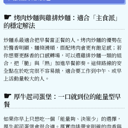
烤肉炒麵與雞排炒麵：適合「主食派」
的穩定解法
炒麵系最適合把早餐當正餐的人。烤肉炒麵的優勢在
於醬香明顯、麵條滑順，搭配烤肉會更有飽足感；若
你想要更酥香的口感轉場，可以選雞排炒麵一類的組
合，把「脆」與「熱」加進早餐節奏。這條路線的安
全點在於吃完很不容易餓，適合要工作到中午、或早
上活動量較大的人。
厚牛起司蛋堡：一口就到位的能量型早
餐
如果你早上只想吃一個「能量夠、決策少」的選擇，
厚牛起司蛋堡會很合適。厚實肉排帶來明確的肉香與