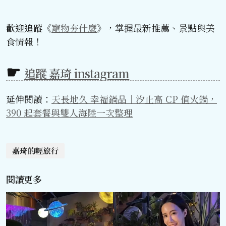
歡迎追蹤《
寵物夯什麼
》，掌握最新推薦、景點與美
食情報！
追蹤 嘉琦 instagram
延伸閱讀：
天長地久 幸福鍋品｜汐止高 CP 值火鍋，
390 起套餐與雙人海陸一次整理
嘉琦的輕旅行
閱讀更多