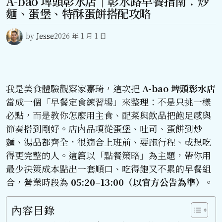
A-bao 埤頭彰水店｜彰水路早餐指南：炒
麵、蛋堡、特酥蛋餅搭配攻略
by
Jesse
2026 年 1 月 1 日
我是美食體驗觀察家嘉琦，這次把
A-bao 埤頭彰水店
當成一個「早餐定食練習場」來整理：不是只挑一樣
必點，而是教你怎麼用主食、配菜與飲品把飽足感與
節奏搭到剛好。店內品項從蛋堡、吐司、蛋餅到炒
麵、湯品都齊全，很適合上班前、要跑行程、或想吃
得更完整的人。這篇以「點餐策略」為主題，帶你用
最少決策成本點出一套順口、吃得飽又不累的早餐組
合，營業時段為
05:20–13:00（以官方公告為準）
。
內容目錄