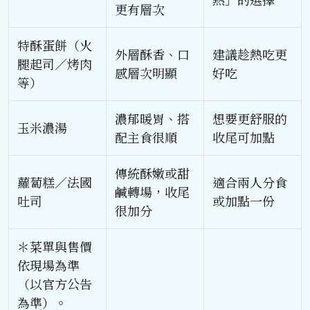
更有層次
特酥蛋餅（火
外層酥香、口
建議趁熱吃更
腿起司／烤肉
感層次明顯
好吃
等）
濃郁暖胃、搭
想要更舒服的
玉米濃湯
配主食很順
收尾可加點
傳統酥嫩或甜
蘿蔔糕／法國
適合兩人分食
鹹轉場，收尾
吐司
或加點一份
很加分
＊菜單與售價
依現場為準
（以官方公告
為準）。