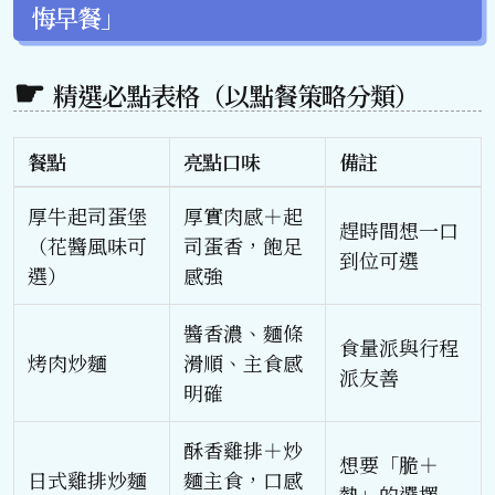
悔早餐」
精選必點表格（以點餐策略分類）
餐點
亮點口味
備註
厚牛起司蛋堡
厚實肉感＋起
趕時間想一口
（花醬風味可
司蛋香，飽足
到位可選
選）
感強
醬香濃、麵條
食量派與行程
烤肉炒麵
滑順、主食感
派友善
明確
酥香雞排＋炒
想要「脆＋
日式雞排炒麵
麵主食，口感
熱」的選擇