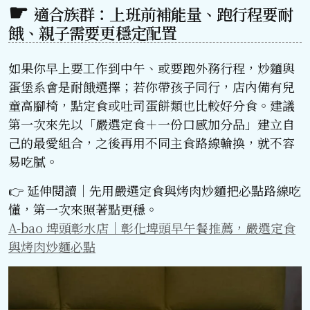
適合族群：上班前補能量、跑行程要耐
餓、親子需要更穩定配置
如果你早上要工作到中午、或要跑外務行程，炒麵與
蛋堡系會是耐餓選擇；若你帶孩子同行，店內備有兒
童高腳椅，點定食或吐司蛋餅類也比較好分食。建議
第一次來先以「嚴選定食＋一份口感加分品」建立自
己的最愛組合，之後再用不同主食路線輪換，就不容
易吃膩。
👉 延伸閱讀｜先用嚴選定食與烤肉炒麵把必點路線吃
懂，第一次來照著點更穩。
A-bao 埤頭彰水店｜彰化埤頭早午餐推薦，嚴選定食
與烤肉炒麵必點