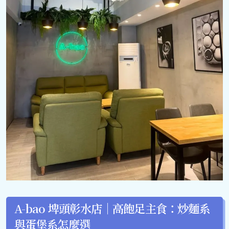
A-bao 埤頭彰水店｜高飽足主食：炒麵系
與蛋堡系怎麼選