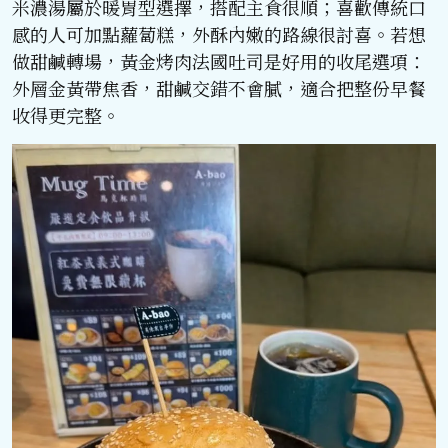
米濃湯屬於暖胃型選擇，搭配主食很順；喜歡傳統口
感的人可加點蘿蔔糕，外酥內嫩的路線很討喜。若想
做甜鹹轉場，黃金烤肉法國吐司是好用的收尾選項：
外層金黃帶焦香，甜鹹交錯不會膩，適合把整份早餐
收得更完整。