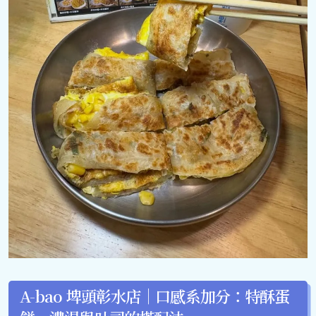
A-bao 埤頭彰水店｜口感系加分：特酥蛋