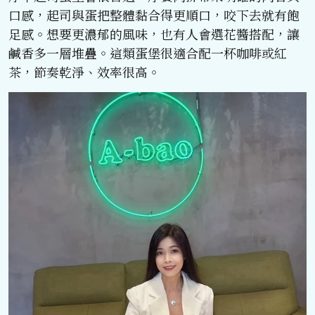
口感，起司與蛋把整體黏合得更順口，咬下去就有飽
足感。想要更濃郁的風味，也有人會選花醬搭配，讓
鹹香多一層堆疊。這類蛋堡很適合配一杯咖啡或紅
茶，節奏乾淨、效率很高。